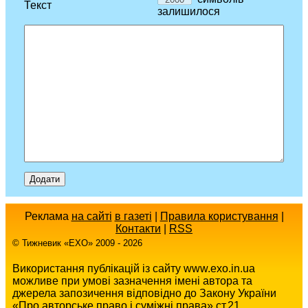
Текст
залишилося
Реклама
на сайті
в газеті
|
Правила користування
|
Контакти
|
RSS
© Тижневик «EХO» 2009 - 2026
Використання публікацій із сайту www.exo.in.ua
можливе при умові зазначення імені автора та
джерела запозичення відповідно до Закону України
«Про авторське право і суміжні права» ст.21.