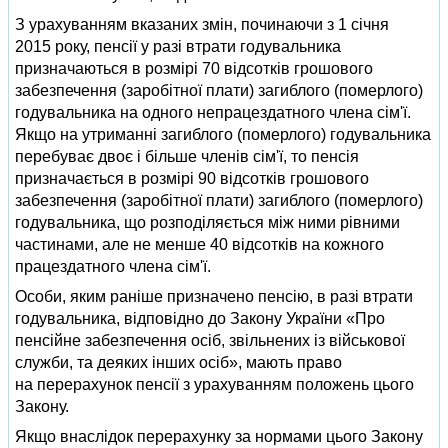
З урахуванням вказаних змін, починаючи з 1 січня
2015 року, пенсії у разі втрати годувальника
призначаються в розмірі 70 відсотків грошового
забезпечення (заробітної плати) загиблого (померлого)
годувальника на одного непрацездатного члена сім'ї.
Якщо на утриманні загиблого (померлого) годувальника
перебуває двоє і більше членів сім'ї, то пенсія
призначається в розмірі 90 відсотків грошового
забезпечення (заробітної плати) загиблого (померлого)
годувальника, що розподіляється між ними рівними
частинами, але не менше 40 відсотків на кожного
працездатного члена сім'ї.
Особи, яким раніше призначено пенсію, в разі втрати
годувальника, відповідно до Закону України «Про
пенсійне забезпечення осіб, звільнених із військової
служби, та деяких інших осіб», мають право
на перерахунок пенсії з урахуванням положень цього
Закону.
Якщо внаслідок перерахунку за нормами цього Закону