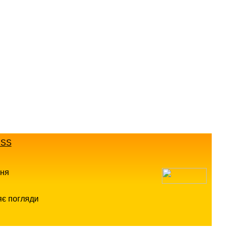
SS
ння
яє погляди