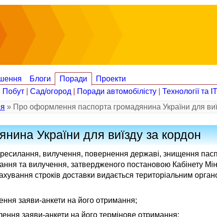
шення
Блоги
Поради
Проекти
|
Побут
|
Сад/огород
|
Поради автомобілісту
|
Технології та І
ія
» Про оформлення паспорта громадянина України для виї
нина України для виїзду за кордон
пересилання, вилучення, повернення державі, знищення па
мання та вилучення, затвердженого постановою Кабінету Міні
рахування строків доставки видається територіальним орган
ння заяви-анкети на його отримання;
ення заяви-анкети на його термінове отримання;