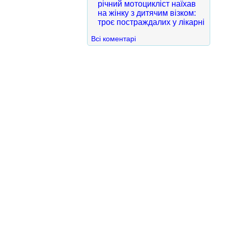
річний мотоцикліст наїхав
на жінку з дитячим візком:
троє постраждалих у лікарні
Всі коментарі