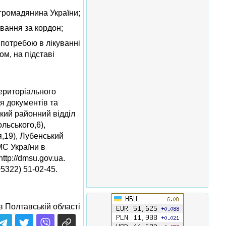
 громадянина України;
вання за кордон;
 потребою в лікуванні
м, на підставі
ериторіального
я документів та
ький районний відділ
льського,6),
я,19), Лубенський
МС України в
ttp://dmsu.gov.ua.
5322) 51-02-45.
 Полтавській області