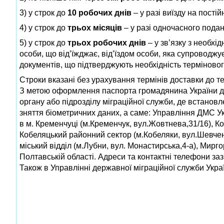
3) у строк до
10 робочих днів
– у разі виїзду на пост
4) у строк до
трьох місяців
– у разі одночасного пода
5) у строк до
трьох робочих днів
– у зв’язку з необхі
особи, що від’їжджає, від’їздом особи, яка супроводж
документів, що підтверджують необхідність терміновог
Строки вказані без урахування термінів доставки до те
З метою оформлення паспорта громадянина України дл
органу або підрозділу міграційної служби, де встанов
зняття біометричних даних, а саме: Управління ДМС Ук
в м. Кременчуці (м.Кременчук, вул.Жовтнева,31/16), К
Кобеляцький районний сектор (м.Кобеляки, вул.Шевченк
міський відділ (м.Лубни, вул. Монастирська,4-а), Мирг
Полтавській області. Адреси та контактні телефони заз
Також в Управлінні державної міграційної служби Украї