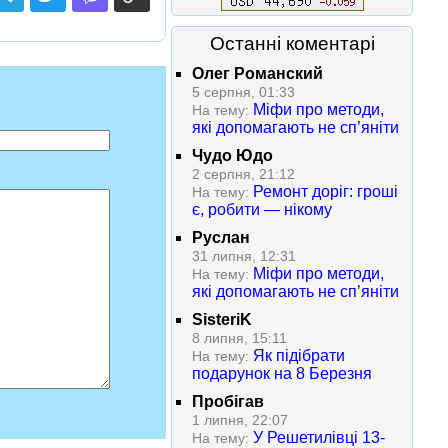
Останні коментарі
Олег Романский
5 серпня, 01:33
Міфи про методи,
На тему:
які допомагають не сп’яніти
Чудо Юдо
2 серпня, 21:12
Ремонт доріг: гроші
На тему:
є, робити — нікому
Руслан
31 липня, 12:31
Міфи про методи,
На тему:
які допомагають не сп’яніти
SisteriK
8 липня, 15:11
Як підібрати
На тему:
подарунок на 8 Березня
Пробігав
1 липня, 22:07
У Решетилівці 13-
На тему: