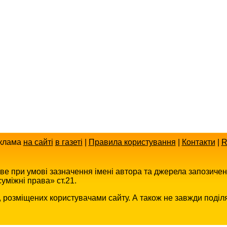
клама
на сайті
в газеті
|
Правила користування
|
Контакти
|
R
иве при умові зазначення імені автора та джерела запозиче
уміжні права» ст.21.
в, розміщених користувачами сайту. А також не завжди поділ