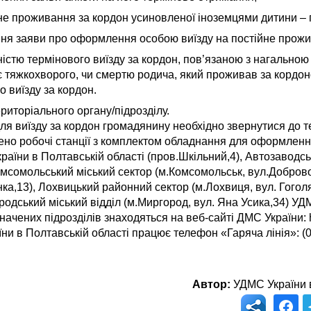
ійне проживання за кордон усиновленої іноземцями дитини –
ння заяви про оформлення особою виїзду на постійне прожи
дністю термінового виїзду за кордон, пов’язаною з нагальною
ує тяжкохворого, чи смертю родича, який проживав за кордоно
о виїзду за кордон.
риторіального органу/підрозділу.
я виїзду за кордон громадянину необхідно звернутися до т
лено робочі станції з комплектом обладнання для оформленн
раїни в Полтавській області (пров.Шкільний,4), Автозаводс
омсомольський міський сектор (м.Комсомольськ, вул.Доброво
а,13), Лохвицький районний сектор (м.Лохвиця, вул. Гогол
ородський міський відділ (м.Миргород, вул. Яна Усика,34) УД
начених підрозділів знаходяться на веб-сайті ДМС України: h
ни в Полтавській області працює телефон «Гаряча лінія»: (0
Автор:
УДМС України в