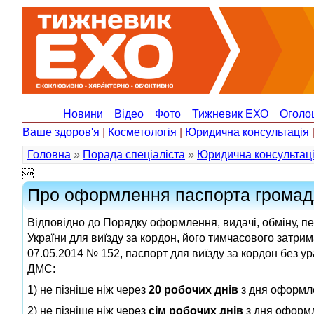
Новини
Відео
Фото
Тижневик ЕХО
Оголо
Ваше здоров'я
|
Косметологія
|
Юридична консультація
Головна
»
Порада спеціаліста
»
Юридична консультац

Про оформлення паспорта громадя
Відповідно до Порядку оформлення, видачі, обміну, 
України для виїзду за кордон, його тимчасового затри
07.05.2014 № 152, паспорт для виїзду за кордон без у
ДМС:
1) не пізніше ніж через
20 робочих днів
з дня оформле
2) не пізніше ніж через
сім робочих днів
з дня оформл