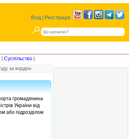
Вхід
|
Реєстрація
Т
|
Суспільство
|
зду за кордон
спорта громадянина
стрів України від
ом або підрозділом