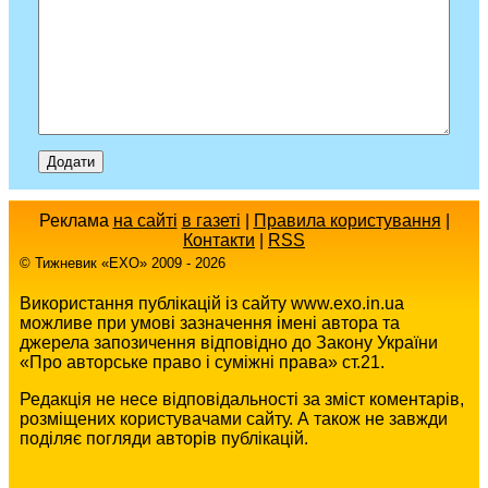
Реклама
на сайті
в газеті
|
Правила користування
|
Контакти
|
RSS
© Тижневик «EХO» 2009 - 2026
Використання публікацій із сайту www.exo.in.ua
можливе при умові зазначення імені автора та
джерела запозичення відповідно до Закону України
«Про авторське право і суміжні права» ст.21.
Редакція не несе відповідальності за зміст коментарів,
розміщених користувачами сайту. А також не завжди
поділяє погляди авторів публікацій.