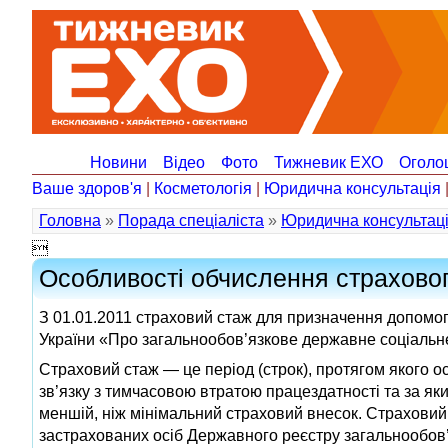
Новини
Відео
Фото
Тижневик ЕХО
Оголо
Ваше здоров'я
|
Косметологія
|
Юридична консультація
Головна
»
Порада спеціаліста
»
Юридична консультац

Особливості обчислення страховог
З 01.01.2011 страховий стаж для призначення допомоги
України «Про загальнообов’язкове державне соціальне
Страховий стаж — це період (строк), протягом якого 
зв’язку з тимчасовою втратою працездатності та за я
меншій, ніж мінімальний страховий внесок. Страховий
застрахованих осіб Державного реєстру загальнообов’