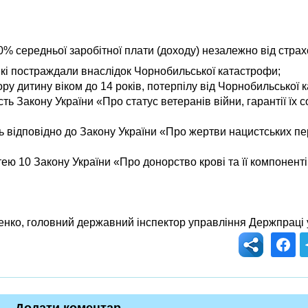
0% середньої заробітної плати (доходу) незалежно від стра
, які постраждали внаслідок Чорнобильської катастрофи;
ору дитину віком до 14 років, потерпілу від Чорнобильської 
ть Закону України «Про статус ветеранів війни, гарантії їх 
ь відповідно до Закону України «Про жертви нацистських пе
тею 10 Закону України «Про донорство крові та її компонент
нко, головний державний інспектор управління Держпраці у