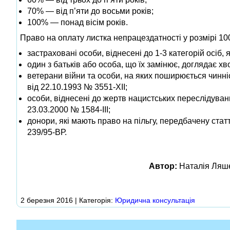
70% — від п’яти до восьми років;
100% — понад вісім років.
Право на оплату листка непрацездатності у розмірі 10
застраховані особи, віднесені до 1-3 категорій осіб
один з батьків або особа, що їх замінює, доглядає хв
ветерани війни та особи, на яких поширюється чинніс
від 22.10.1993 № 3551-XII;
особи, віднесені до жертв нацистських переслідуван
23.03.2000 № 1584-III;
донори, які мають право на пільгу, передбачену стат
239/95-ВР.
Автор:
Наталія Ляше
2 березня 2016 | Категорія:
Юридична консультація