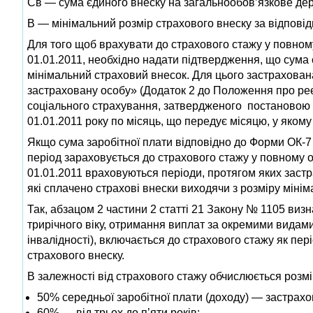
Св — сума єдиного внеску на загальнообов’язкове дер
В — мінімальний розмір страхового внеску за відповід
Для того щоб врахувати до страхового стажу у повному 
01.01.2011, необхідно надати підтвердження, що сума
мінімальний страховий внесок. Для цього застрахован
застраховану особу» (Додаток 2 до Положення про ре
соціального страхування, затвердженого постановою п
01.01.2011 року по місяць, що передує місяцю, у яком
Якщо сума заробітної плати відповідно до Форми ОК-7
період зараховується до страхового стажу у повному об
01.01.2011 враховуються періоди, протягом яких застр
які сплачено страхові внески виходячи з розміру мінім
Так, абзацом 2 частини 2 статті 21 Закону № 1105 виз
трирічного віку, отримання виплат за окремими видами 
інвалідності), включається до страхового стажу як пер
страхового внеску.
В залежності від страхового стажу обчислюється розмі
50% середньої заробітної плати (доходу) — застрахо
60% — від трьох до п’яти років;