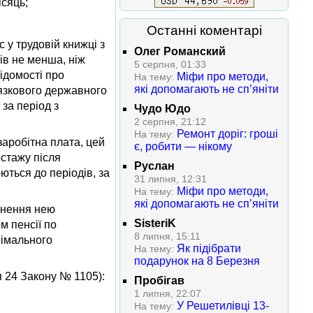
ісяць;
Останні коментарі
 у трудовій книжці з
Олег Романский
ів не менша, ніж
5 серпня, 01:33
ідомості про
Міфи про методи,
На тему:
які допомагають не сп’яніти
язкового державного
за період з
Чудо Юдо
2 серпня, 21:12
Ремонт доріг: гроші
На тему:
заробітна плата, цей
є, робити — нікому
 стажу після
Руслан
ються до періодів, за
31 липня, 12:31
Міфи про методи,
На тему:
які допомагають не сп’яніти
ягнення нею
SisteriK
м пенсії по
8 липня, 15:11
німального
Як підібрати
На тему:
подарунок на 8 Березня
я 24 Закону № 1105):
Пробігав
1 липня, 22:07
У Решетилівці 13-
На тему: