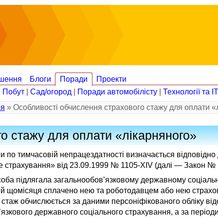
шення
Блоги
Поради
Проекти
|
Побут
|
Сад/огород
|
Поради автомобілісту
|
Технології та І
ія
» Особливості обчислення страхового стажу для оплати «
о стажу для оплати «лікарняного»
 по тимчасовій непрацездатності визначається відповідно д
 страхування» від 23.09.1999 № 1105-XIV (далі — Закон № 
особа підлягала загальнообов’язковому державному соціаль
кий щомісяця сплачено нею та роботодавцем або нею страхов
 стаж обчислюється за даними персоніфікованого обліку ві
язкового державного соціального страхування, а за періоди