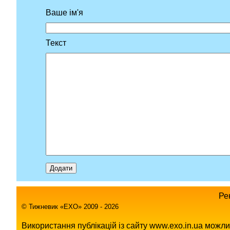
Ваше ім'я
Текст
Ре
© Тижневик «EХO» 2009 - 2026
Використання публікацій із сайту www.exo.in.ua можл