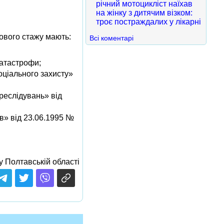
річний мотоцикліст наїхав
на жінку з дитячим візком:
троє постраждалих у лікарні
хового стажу мають:
Всі коментарі
катастрофи;
соціального захисту»
реслідувань» від
ів» від 23.06.1995 №
 Полтавській області