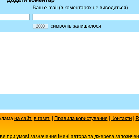
Додати коментар
Ваш e-mail (в коментарях не виводиться)
символів залишилося
клама
на сайті
в газеті
|
Правила користування
|
Контакти
|
R
иве при умові зазначення імені автора та джерела запозиче