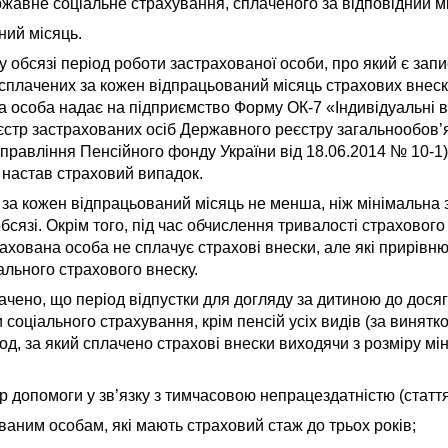
жавне соціальне страхування, сплаченого за відповідний м
ний місяць.
обсязі період роботи застрахованої особи, про який є запис
 сплачених за кожен відпрацьований місяць страхових внеск
а особа надає на підприємство Форму ОК-7 «Індивідуальні в
єстр застрахованих осіб Державного реєстру загальнообов’
равління Пенсійного фонду України від 18.06.2014 № 10-1) 
у настав страховий випадок.
 за кожен відпрацьований місяць не менша, ніж мінімальна 
сязі. Окрім того, під час обчислення тривалості страхового
ахована особа не сплачує страхові внески, але які прирівню
ального страхового внеску.
начено, що період відпустки для догляду за дитиною до дос
соціального страхування, крім пенсій усіх видів (за винятко
іод, за який сплачено страхові внески виходячи з розміру мі
р допомоги у зв’язку з тимчасовою непрацездатністю (статт
ваним особам, які мають страховий стаж до трьох років;