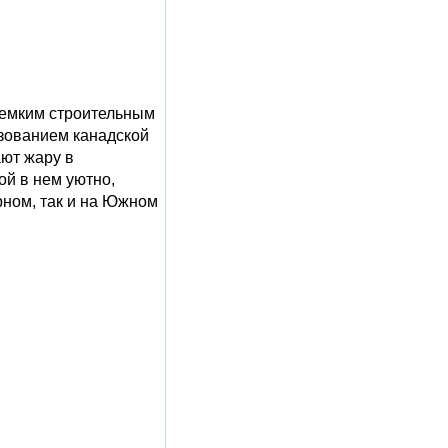
оемким строительным
ьзованием канадской
ают жару в
ой в нем уютно,
рном, так и на Южном