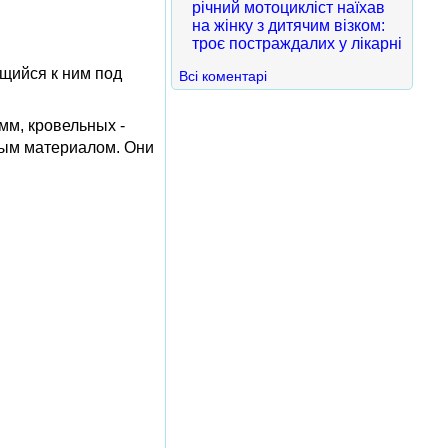
річний мотоцикліст наїхав
на жінку з дитячим візком:
троє постраждалих у лікарні
щийся к ним под
Всі коментарі
мм, кровельных -
ным материалом. Они