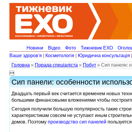
Новини
Відео
Фото
Тижневик ЕХО
Оголо
Ваше здоров'я
|
Косметологія
|
Юридична консультація
Головна
»
Порада спеціаліста
»
Побут
» Сип панели: 

Сип панели: особенности использ
Двадцать первый век считается временем новых техно
большими финансовыми вложениями чтобы построить
Сегодня получили большую популярность такие строи
характеристикам совсем не уступают иным строитель
домов. Поэтому
производство сип панелей
пользуется