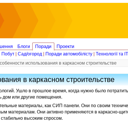
шення
Блоги
Поради
Проекти
|
Побут
|
Сад/огород
|
Поради автомобілісту
|
Технології та І
особенности использования в каркасном строительстве
ования в каркасном строительстве
логий. Ушло в прошлое время, когда нужно было потратить 
 дом или другие помещения.
тельные материалы, как СИП панели. Они по своим технич
ным материалам. Они активно применяются в каркасно-щи
 стабильно высоким спросом.