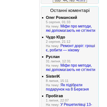
Останні коментарі
Олег Романский
5 серпня, 01:33
Міфи про методи,
На тему:
які допомагають не сп’яніти
Чудо Юдо
2 серпня, 21:12
Ремонт доріг: гроші
На тему:
є, робити — нікому
Руслан
31 липня, 12:31
Міфи про методи,
На тему:
які допомагають не сп’яніти
SisteriK
8 липня, 15:11
Як підібрати
На тему:
подарунок на 8 Березня
Пробігав
1 липня, 22:07
У Решетилівці 13-
На тему: