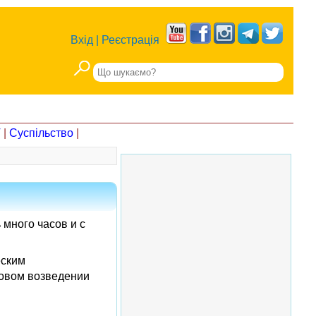
Вхід
|
Реєстрація
Т
|
Суспільство
|
много часов и с
еским
товом возведении