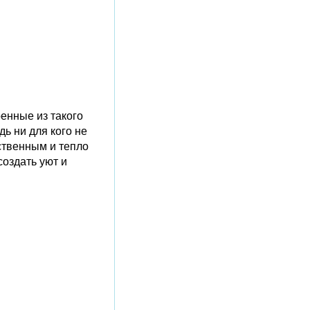
енные из такого
ь ни для кого не
ественным и тепло
оздать уют и