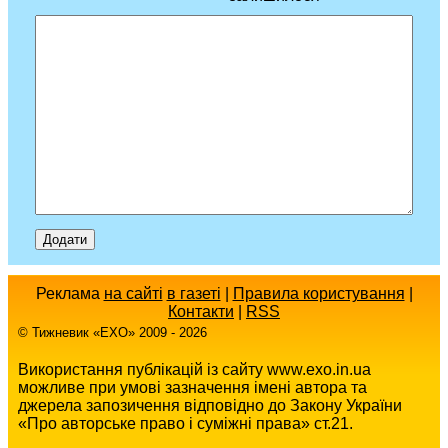
Реклама
на сайті
в газеті
|
Правила користування
|
Контакти
|
RSS
© Тижневик «EХO» 2009 - 2026
Використання публікацій із сайту www.exo.in.ua
можливе при умові зазначення імені автора та
джерела запозичення відповідно до Закону України
«Про авторське право і суміжні права» ст.21.