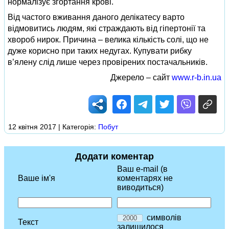
нормалізує згортання крові.
Від частого вживання даного делікатесу варто
відмовитись людям, які страждають від гіпертонії та
хвороб нирок. Причина – велика кількість солі, що не
дуже корисно при таких недугах. Купувати рибку
в’ялену слід лише через провірених постачальників.
Джерело – сайт
www.r-b.in.ua
12 квітня 2017 | Категорія:
Побут
Додати коментар
Ваш e-mail (в
Ваше ім'я
коментарях не
виводиться)
символів
Текст
залишилося