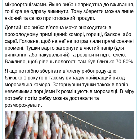
мікроорганізмами. Якщо риба непридатна до вживання,
то її краще одразу викинути. Тому зберегти можна лише
якісний та свіжо приготований продукт.
Довгий час рибка в’ялена може знаходитись в
прохолодному приміщенні: коморі, горищі, балконі або
сараї. Головне, щоб на неї не потрапляли прямі сонячні
промені. Тушки варто загорнути в чистий папір (для
випікання або пакувальний) та розвісити під стелею.
Важливо, щоб рівень вологості там був близько 70-80%.
Якщо потрібно зберігати в’ялену рибопродукцію
близько 1 року,то в такому випадку найкращий вихід –
морозильна камера. Загорнувши тушки також в папір,
невеликими порціями їх розміщують в морозилці. В міру
потреби потім рибку можна доставати та
розморожувати.