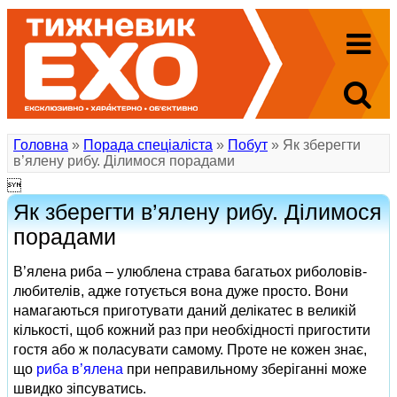
Головна
»
Порада спеціаліста
»
Побут
» Як зберегти
в’ялену рибу. Ділимося порадами

Як зберегти в’ялену рибу. Ділимося
порадами
В’ялена риба – улюблена страва багатьох риболовів-
любителів, адже готується вона дуже просто. Вони
намагаються приготувати даний делікатес в великій
кількості, щоб кожний раз при необхідності пригостити
гостя або ж поласувати самому. Проте не кожен знає,
що
риба в’ялена
при неправильному зберіганні може
швидко зіпсуватись.