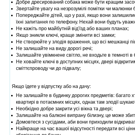
Добре дресирований собака може бути кращим засобом
Звертайте увагу на незрозумілі помітки чи малюнки 
Попереджайте дітей, що у разі, якщо вони залишилис
їхні запитання по телефону. Нехай вони будуть уважні
Не кажіть про майбутній від'їзд або ваших планах;
Якщо зникли ключі, краще змінити всі замки;
Не створюйте у злодія враження, що всі мешканці п
Не залишайте на виду дорогі речі;
Залишайте увімкнене світло, не входьте в темноті в 
Не ховайте ключі в доступних місцях, двері відкрити
сміттєпроводу чи до підвалу;
Якщо їдете у відпустку або на дачу:
Не залишайте в будинку дорогих предметів: багато хт
квартирі в потаємних місцях, однак там злодії шукаю
Необхідно добре закрити усі вікна та двері;
Залишайте на балконі випрану білизну, це може збит
Домовтеся з сусідами, аби вони приходили відкривати
Найкраще на час вашої відсутності передати всі цінн