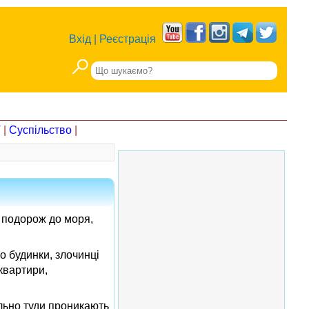
Вхід
|
Реєстрація
Т
|
Суспільство
|
бо подорож до моря,
о будинки, злочинці
квартири,
ільно туди проникають