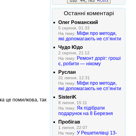
Останні коментарі
Олег Романский
5 серпня, 01:33
Міфи про методи,
На тему:
які допомагають не сп’яніти
Чудо Юдо
2 серпня, 21:12
Ремонт доріг: гроші
На тему:
є, робити — нікому
Руслан
31 липня, 12:31
Міфи про методи,
На тему:
які допомагають не сп’яніти
SisteriK
ка це помилкова, так
8 липня, 15:11
Як підібрати
На тему:
подарунок на 8 Березня
Пробігав
1 липня, 22:07
У Решетилівці 13-
На тему: