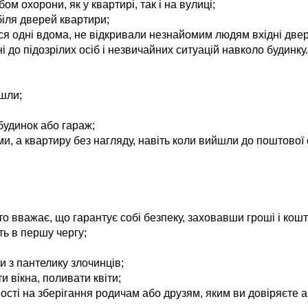
 охорони, як у квартирі, так і на вулиці;
біля дверей квартири;
я одні вдома, не відкривали незнайомим людям вхідні двері
 до підозрілих осіб і незвичайних ситуацій навколо будинку.
ішли;
будинок або гараж;
ми, а квартиру без нагляду, навіть коли вийшли до поштової 
о вважає, що гарантує собі безпеку, заховавши гроші і кошт
ть в першу чергу;
и з пантелику злочинців;
 вікна, поливати квіти;
ості на зберігання родичам або друзям, яким ви довіряєте а