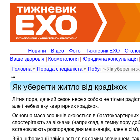
Новини
Відео
Фото
Тижневик ЕХО
Оголо
Ваше здоров'я
|
Косметологія
|
Юридична консультація
Головна
»
Порада спеціаліста
»
Побут
» Як уберегти ж

Як уберегти житло від крадіжок
Літня пора, дачний сезон несе з собою не тільки радіст
але і небезпеку квартирних крадіжок.
Основна маса злочинів скоюється в багатоквартирних 
спостерігають за вікнами (наприклад, в темну пору доб
встановлюють розпорядок дня мешканців, членів сім'ї, с
Збір інформації здійснюється як самим злочинцем, так