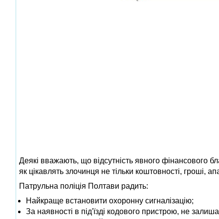
Деякі вважають, що відсутність явного фінансового бл
як цікавлять злочинця не тільки коштовності, гроші, ап
Патрульна поліція Полтави радить:
Найкраще встановити охоронну сигналізацію;
За наявності в під'їзді кодового пристрою, не залиш