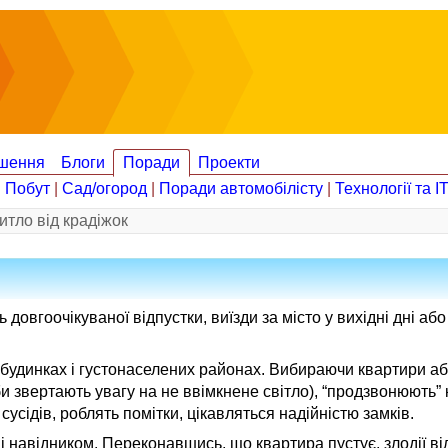
шення
Блоги
Поради
Проекти
|
Побут
|
Сад/огород
|
Поради автомобілісту
|
Технології та І
итло від крадіжок
ь довгоочікуваної відпустки, виїзди за місто у вихідні дні а
будинках і густонаселених районах. Вибираючи квартири аб
и звертають увагу на не ввімкнене світло), “продзвонюють” 
усідів, роблять помітки, цікавляться надійністю замків.
 і навідником. Переконавшись, що квартира пустує, злодії в