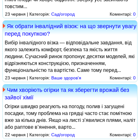
товстим...
23 червня | Категорія:
Сад/огород
Коментарі:
0
Як обрати інвалідний візок: на що звернути увагу
перед покупкою?
Вибір інвалідного візка — відповідальне завдання, від
якого залежить комфорт, безпека та якість життя
людини. Сучасний ринок пропонує десятки моделей, які
відрізняються конструкцією, призначенням,
функціональністю та вартістю. Саме тому перед...
23 червня | Категорія:
Ваше здоров'я
Коментарі:
0
Чим хворіють огірки та як зберегти врожай без
зайвої хімії
Огірки швидко реагують на погоду, полив і загущені
посадки, тому проблема на грядці часто стає помітною
вже за кілька днів. Якщо на листі з’явилися плями, наліт
або раптове в’янення, варто...
22 червня | Категорія:
Сад/огород
Коментарі:
0