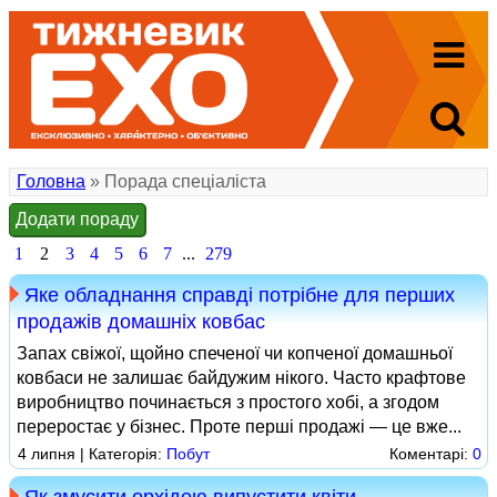
Головна
» Порада спеціаліста
Додати пораду
1
2
3
4
5
6
7
...
279
Яке обладнання справді потрібне для перших
продажів домашніх ковбас
Запах свіжої, щойно спеченої чи копченої домашньої
ковбаси не залишає байдужим нікого. Часто крафтове
виробництво починається з простого хобі, а згодом
переростає у бізнес. Проте перші продажі — це вже...
4 липня | Категорія:
Побут
Коментарі:
0