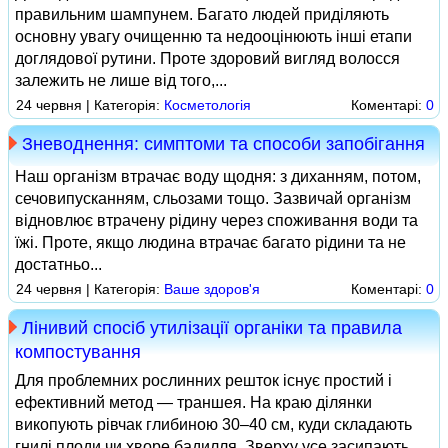
правильним шампунем. Багато людей приділяють
основну увагу очищенню та недооцінюють інші етапи
доглядової рутини. Проте здоровий вигляд волосся
залежить не лише від того,...
24 червня | Категорія:
Косметологія
Коментарі:
0
Зневоднення: симптоми та способи запобігання
Наш організм втрачає воду щодня: з диханням, потом,
сечовипусканням, сльозами тощо. Зазвичай організм
відновлює втрачену рідину через споживання води та
їжі. Проте, якщо людина втрачає багато рідини та не
достатньо...
24 червня | Категорія:
Ваше здоров'я
Коментарі:
0
Лінивий спосіб утилізації органіки та правила
компостування
Для проблемних рослинних решток існує простий і
ефективний метод — траншея. На краю ділянки
викопують рівчак глибиною 30–40 см, куди складають
гнилі плоди чи хворе бадилля. Зверху усе засипають