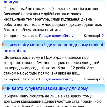
двигуна
Перегрів майже ніколи не з’являється зовсім раптово.
Зазвичай перед цим є дрібні сигнали: запах,
нестабільна температура, сліди підтікання, дивна
робота вентилятора. Якщо розуміти, де саме дивитися,
багато проблем можна помітити...
14 червня | Категорія:
Поради автомобілісту
Коментарі:
0
Із якого віку можна їздити на передньому сидінні
автомобіля
Ще кілька років тому в ПДР України йшлося про
конкретне вікове обмеження щодо перевезення дітей
на передньому сидінні автомобіля — 12 років. Але
станом на сьогодні прямої вказівки на вік...
12 червня | Категорія:
Поради автомобілісту
Коментарі:
0
Чи варто купувати кавомашину для дому
В Україні каву люблять не лише в кав’ярнях, тому
домашня кавомашина дедалі частіше стає практичною
покупкою. Виробники пропонують моделі для