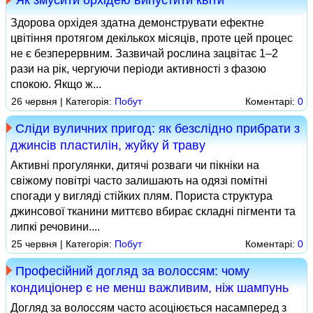
Як змусити орхідею випустити квіти
Здорова орхідея здатна демонструвати ефектне
цвітіння протягом декількох місяців, проте цей процес
не є безперервним. Зазвичай рослина зацвітає 1–2
рази на рік, чергуючи періоди активності з фазою
спокою. Якщо ж...
26 червня | Категорія:
Побут
Коментарі:
0
Сліди вуличних пригод: як безслідно прибрати з
джинсів пластилін, жуйку й траву
Активні прогулянки, дитячі розваги чи пікніки на
свіжому повітрі часто залишають на одязі помітні
спогади у вигляді стійких плям. Пориста структура
джинсової тканини миттєво вбирає складні пігменти та
липкі речовини....
25 червня | Категорія:
Побут
Коментарі:
0
Професійний догляд за волоссям: чому
кондиціонер є не менш важливим, ніж шампунь
Догляд за волоссям часто асоціюється насамперед з