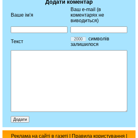
Додати коментар
Ваш e-mail (в
Ваше ім'я
коментарях не
виводиться)
символів
Текст
залишилося
Реклама
на сайті
в газеті
|
Правила користування
|