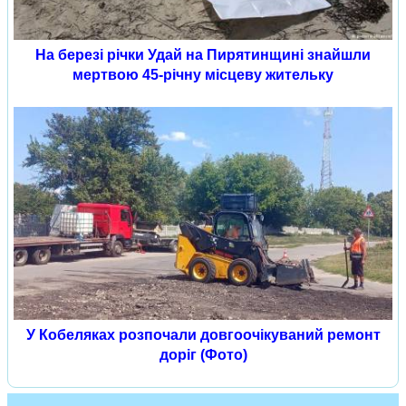
На березі річки Удай на Пирятинщині знайшли
мертвою 45-річну місцеву жительку
У Кобеляках розпочали довгоочікуваний ремонт
доріг (Фото)