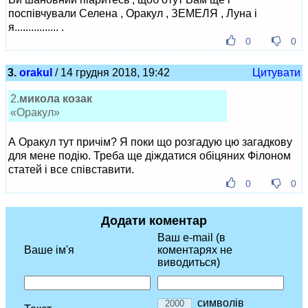
поспівчували Селена , Оракул , ЗЕМЕЛЯ , Луна і
я................ .
0
0
3.
orakul
/ 14 грудня 2018, 19:42
Цитувати
2.
микола козак
«Оракул»
А Оракул тут причім? Я поки що розгадую цю загадкову
для мене подію. Треба ще діждатися обіцяних Філоном
статей і все співставити.
0
0
Додати коментар
Ваш e-mail (в
Ваше ім'я
коментарях не
виводиться)
символів