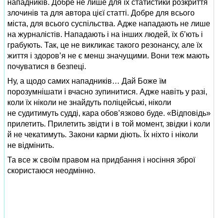
нападників. Добре не лише для їх статистики розкриття
злочинів та для автора цієї статті. Добре для всього
міста, для всього суспільства. Адже нападають не лише
на журналістів. Нападають і на інших людей, їх б’ють і
грабують. Так, це не викликає такого резонансу, але їх
життя і здоров’я не є менш значущими. Вони теж мають
почуватися в безпеці.
Ну, а щодо самих нападників… Дай Боже їм
порозумнішати і вчасно зупинитися. Адже навіть у разі,
коли їх ніколи не знайдуть поліцейські, ніколи
не судитимуть судді, кара обов’язково буде. «Відповідь»
прилетить. Прилетить звідти і в той момент, звідки і коли
й не чекатимуть. Закони карми діють. Їх ніхто і ніколи
не відмінить.
Та все ж своїм правом на придбання і носіння зброї
скористаюся неодмінно.