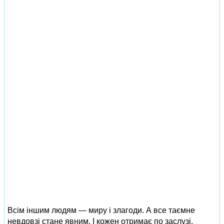
Всім іншим людям — миру і злагоди. А все таємне
невдовзі стане явним. І кожен отримає по заслузі.