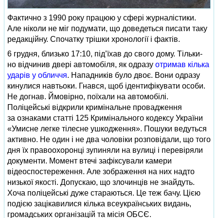
Фактично з 1990 року працюю у сфері журналістики.
Але ніколи не міг подумати, що доведеться писати таку
редакційну. Спочатку трішки хронології і фактів.
6 грудня, близько 17:10, під’їхав до свого дому. Тільки-
но відчинив двері автомобіля, як одразу
отримав кілька
ударів у обличчя
. Нападників було двоє. Вони одразу
кинулися навтьоки. Гнався, щоб ідентифікувати особи.
Не догнав. Ймовірно, поїхали на автомобілі.
Поліцейські відкрили кримінальне провадження
за ознаками статті 125 Кримінального кодексу України
«Умисне легке тілесне ушкодження». Пошуки ведуться
активно. Не один і не два чоловіки розповідали, що того
дня їх правоохоронці зупиняли на вулиці і перевіряли
документи. Момент втечі зафіксували камери
відеоспостереження. Але зображення на них надто
низької якості. Допускаю, що злочинців не знайдуть.
Хоча поліцейські дуже стараються. Це теж бачу. Цією
подією зацікавилися кілька всеукраїнських видань,
громадських організацій та місія ОБСЄ.