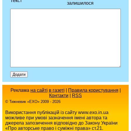
Текст
залишилося
Реклама
на сайті
в газеті
|
Правила користування
|
Контакти
|
RSS
© Тижневик «EХO» 2009 - 2026
Використання публікацій із сайту www.exo.in.ua
можливе при умові зазначення імені автора та
джерела запозичення відповідно до Закону України
«Про авторське право і суміжні права» ст.21.