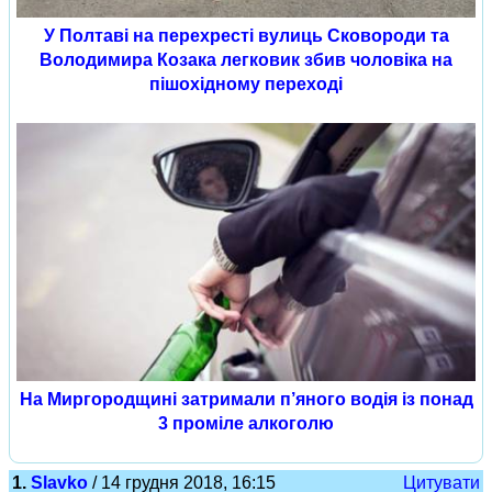
У Полтаві на перехресті вулиць Сковороди та
Володимира Козака легковик збив чоловіка на
пішохідному переході
На Миргородщині затримали п’яного водія із понад
3 проміле алкоголю
1.
Slavko
/ 14 грудня 2018, 16:15
Цитувати