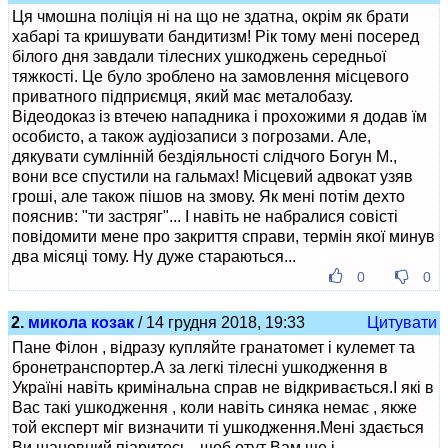
Ця чмошна поліція ні на що не здатна, окрім як брати
хабарі та кришувати бандитизм! Рік тому мені посеред
білого дня завдали тілесних ушкоджень середньої
тяжкості. Це було зроблено на замовлення місцевого
приватного підприємця, який має металобазу.
Відеодоказ із втечею нападника і прохожими я додав їм
особисто, а також аудіозаписи з погрозами. Але,
дякувати сумлінній бездіяльності слідчого Богун М.,
вони все спустили на гальмах! Місцевий адвокат узяв
гроші, але також пішов на змову. Як мені потім дехто
пояснив: "ти застряг"... І навіть не набралися совісті
повідомити мене про закриття справи, термін якої минув
два місяці тому. Ну дуже стараються...
0
0
2.
микола козак
/ 14 грудня 2018, 19:33
Цитувати
Пане Філон , відразу купляйте гранатомет і кулемет та
бронетранспортер.А за легкі тілесні ушкодження в
Україні навіть кримінальна справ не відкривається.І які в
Вас такі ушкодження , коли навіть синяка немає , якже
той експерт міг визначити ті ушкодження.Мені здається
Ви шановний піаритесь , щоб отут Вам ще і