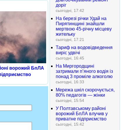
доріг
сьогодні, 17:42
На березі річки Удай на
Пирятинщині знайшли
мертвою 45-річну місцеву
жительку
сьогодні, 17:21
Тариф на водовідведення
виріс удвічі
сьогодні, 16:45
На Миргородщині
йоні ворожий БпЛА
затримали п’яного водія із
 підприємство
понад 3 проміле алкоголю
сьогодні, 16:33
Мережа шкіл скорочується,
80% педагогів — жінки
сьогодні, 15:54
У Полтавському районі
ворожий БпЛА влучив у
приватне підприємство
сьогодні, 15:42