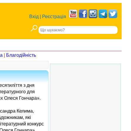
Вхід
|
Реєстрація
на
|
Благодійність
сятиліття з дня
ітературного для
ях Олеся Гончара».
ксандра Келима,
удожникам, які
літературний конкурс
 Олеся Гончара».