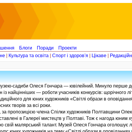
ошення
Блоги
Поради
Проекти
не
|
Культура та освіта
|
Спорт і здоров'я
|
Цікаве
|
Редакцій
музею-садиби Олеся Гончара — ювілейний. Минуло перше де
н із найцінніших — роботи учасників конкурсів: щорічного л
адиційного для юних художників «Світлі образи в оповіданн
них творів за всі роки.
ви, за пропозицією члена Спілки художників Полтавщини Оле
ставлені в Галереї мистецтв у Полтаві. Тож є нагода юним х
 про свій малярський талант. Музей Олеся Гончара оголошує 
нкурс юних художників на тему «Світлі образи в оповіданнях