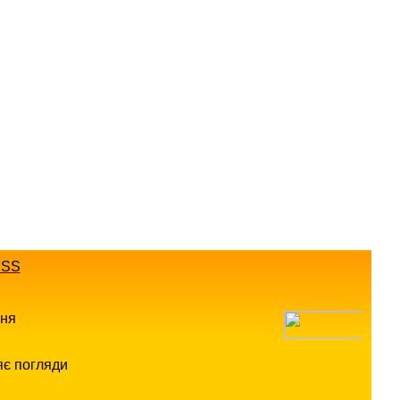
SS
ння
яє погляди