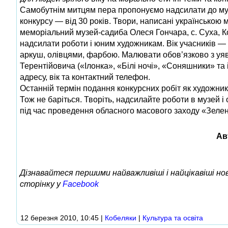
Самобутнім митцям пера пропонуємо надсилати до музе
конкурсу — від 30 років. Твори, написані українсько
меморіальний музей-садиба Олеся Гончара, с. Суха, Ко
надсилати роботи і юним художникам. Вік учасників —
аркуш, олівцями, фарбою. Малювати обов’язково з уяв
Терентійовича («Ілонка», «Білі ночі», «Соняшники» та і
адресу, вік та контактний телефон.
Останній термін подання конкурсних робіт як художників
Тож не баріться. Творіть, надсилайте роботи в музей 
під час проведення обласного масового заходу «Зелен
Ав
Дізнавайтеся першими найважливіші і найцікавіші н
сторінку у
Facebook
12 березня 2010, 10:45
|
Кобеляки
|
Культура та освіта