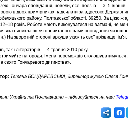
ю Гончара оповідання, новели, есе, поезію — 3–5 віршів. 
ю мовою в двох примірниках надсилати за адресою: Державни
беляцького району, Полтавської області, 39250. За цією ж 
 12–18 років. Роботи мають виконуватися на ватмані, не м
и, яка виникла після прочитаного вами оповідання чи іншо
н.) На зворотній стороні аркуша укажіть свої прізвище, ім’я,
, так і літераторів — 4 травня 2010 року.
і отримуйте нагороди. Імена переможців оголошуватимуться 
е свято Гончаревого дитинства».
тор:
Тетяна БОНДАРЕВСЬКА, директор музею Олеся Гонча
овини України та Полтавщини – підписуйтеся на наш
Teleg