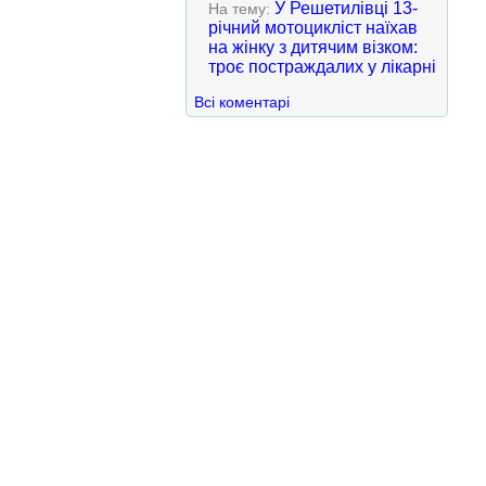
У Решетилівці 13-
На тему:
річний мотоцикліст наїхав
на жінку з дитячим візком:
троє постраждалих у лікарні
Всі коментарі