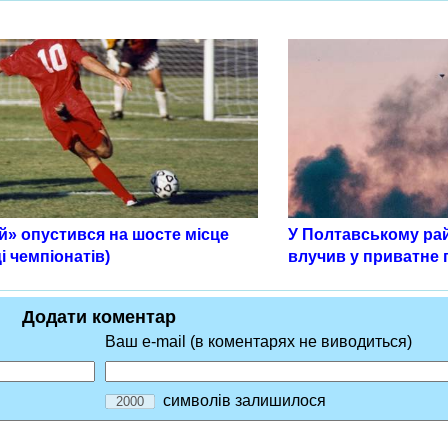
й» опустився на шосте місце
У Полтавському ра
і чемпіонатів)
влучив у приватне
Додати коментар
Ваш e-mail (в коментарях не виводиться)
символів залишилося