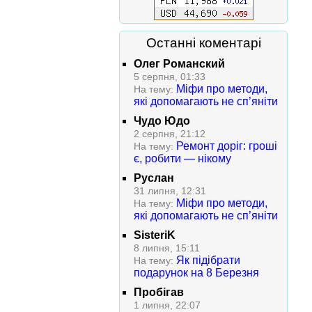
Останні коментарі
Олег Романский
5 серпня, 01:33
Міфи про методи,
На тему:
які допомагають не сп’яніти
Чудо Юдо
2 серпня, 21:12
Ремонт доріг: гроші
На тему:
є, робити — нікому
Руслан
31 липня, 12:31
Міфи про методи,
На тему:
які допомагають не сп’яніти
SisteriK
8 липня, 15:11
Як підібрати
На тему:
подарунок на 8 Березня
Пробігав
1 липня, 22:07