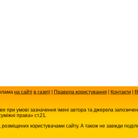
клама
на сайті
в газеті
|
Правила користування
|
Контакти
|
R
иве при умові зазначення імені автора та джерела запозиче
уміжні права» ст.21.
в, розміщених користувачами сайту. А також не завжди поділ