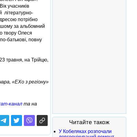
Вік учасників
й літературно-
адресою потрібно
еншому за альбомний
го твору Олеся
 по-батькові, повну
23 травня, на Трійцю,
ра, «ЕХо з регіону»
ram-канал
та на
Читайте також
У Кобеляках розпочали
довгоочікуваний ремонт