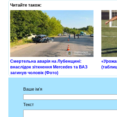
Читайте також:
Смертельна аварія на Лубенщині:
«Урожа
внаслідок зіткнення Mercedes та ВАЗ
(таблиц
загинув чоловік (Фото)
Ваше ім'я
Текст