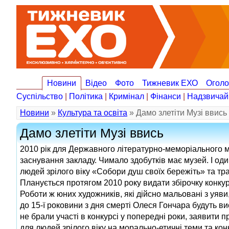
Новини
Відео
Фото
Тижневик ЕХО
Огол
Суспільство
|
Політика
|
Кримінал
|
Фінанси
|
Надзвичай
Новини
»
Культура та освіта
» Дамо злетіти Музі ввись
Дамо злетіти Музі ввись
2010 рік для Державного літературно-меморіального 
заснування закладу. Чимало здобутків має музей. І оди
людей зрілого віку «Собори душ своїх бережіть» та тр
Планується протягом 2010 року видати збірочку конкурс
Роботи ж юних художників, які дійсно мальовані з уя
до 15‑ї роковини з дня смерті Олеся Гончара будуть ви
не брали участі в конкурсі у попередні роки, заявити
для людей зрілого віку на морально-етичні теми та ко