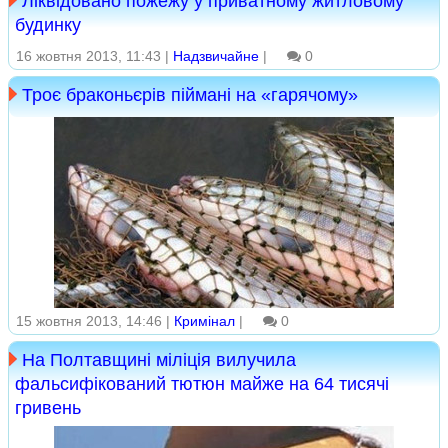
Ліквідовано пожежу у приватному житловому
будинку
16 жовтня 2013, 11:43 |
Надзвичайне
|
0
Троє браконьєрів піймані на «гарячому»
15 жовтня 2013, 14:46 |
Кримінал
|
0
На Полтавщині міліція вилучила
фальсифікований тютюн майже на 64 тисячі
гривень