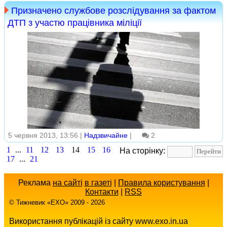
Призначено службове розслідування за фактом
ДТП з участю працівника міліції
5 червня 2013, 13:56 |
Надзвичайне
|
2
1
...
11
12
13
14
15
16
На сторінку:
17
...
21
Реклама
на сайті
в газеті
|
Правила користування
|
Контакти
|
RSS
© Тижневик «EХO» 2009 - 2026
Використання публікацій із сайту www.exo.in.ua