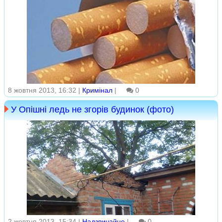
8 жовтня 2013, 16:32 |
Кримінал
|
0
У Опішні ледь не згорів будинок (фото)
2 жовтня 2013, 15:34 |
Надзвичайне
|
0