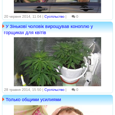
20 червня 2014, 11:04 |
Суспільство
|
0
У Зінькові чоловік вирощував коноплю у
горщиках для квітів
28 травня 2014, 15:50 |
Суспільство
|
0
Только общими усилиями