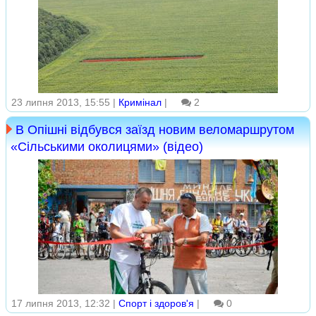
23 липня 2013, 15:55 |
Кримінал
|
2
В Опішні відбувся заїзд новим веломаршрутом
«Сільськими околицями» (відео)
17 липня 2013, 12:32 |
Спорт і здоров'я
|
0