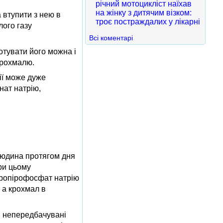
річний мотоцикліст наїхав
на жінку з дитячим візком:
 втупити з нею в
троє постраждалих у лікарні
лого газу
Всі коментарі
отувати його можна і
крохмалю.
ії може дуже
нат натрію,
людина протягом дня
ри цьому
ідропірофосфат натрію
 а крохмал в
 в непередбачувані