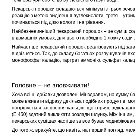
Пекарські порошки складаються мінімум із трьох речови
реакцію з метою виділення вуглекислоти, третя – утрим
починається під дією вологи і нагрівання.
Найбезневинніший пекарський порошок – це суміш соди
в домашніх умовах, для цього необхідно 1 ложку соди 
Найчастіше пекарський порошок реалізовують під зага
відрізнятися. Так, до складу багатьох розпушувачів в
монофосфат кальцію, тартрат аммонію, сульфат кальц
Головне – не зловживати!
Хоча всі ці добавки дозволені Мінздравом, на думку 
може вживати відразу декілька подібних продуктів, мо
погіршується засвоєння кальцію, що сприяє відкладанн
(Е 450) здатний викликати розлади шлунку. Між іншим,
пекарських сумішах частіше за все буває модифікован
До того ж, врахуйте, що навіть, на перший погляд, ма