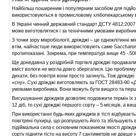
Найбільш поширеним і популярним засобом для підйому 
використовуються в промисловому хлібопекарському 
В Україні чинний державний стандарт ДСТУ 4812:2007 «
може виготовлятися і за технічними умовами виробник
З точки зору мікробіології, дріжджі – це одноклітинні мі
втім, найчастіше люди використовують саме Saccharomyc
протипоказані. Зокрема, при температурі вище 45 -.50
Ще донедавна у роздрібній торгівлі дріжджі продавали
вміст вологи не могла довго зберігатися. Цю проблему
дихати, без повітря вони просто загинуть. Тож дріждж
«сну». Сухі дріжджі виготовляють за ГОСТ 28483-90 
умовами виробника. Вони можуть бути вищого та першог
Висушування дріжджів дозволяє подовжити термін їх зб
12 діб, то сухі дріжджі першого сорту – 5 місяців, а вищ
При використанні будь-яких дріжджів в тісті відбуваєт
повітряні пухирці, що розпушують його та збільшують 
підіймальна сила є основним показником якості дріжд
сорту підняти тісто на висоту 7 сантиметрів не довше 