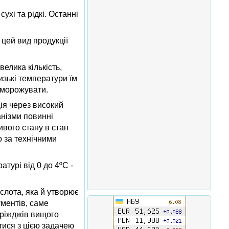
хі та рідкі. Останні
 цей вид продукції
велика кількість,
изькі температури їм
зморожувати.
ія через високий
анізми повинні
ивого стану в стан
 за технічними
турі від 0 до 4ºС -
ислота, яка й утворює
ументів, саме
дріжджів вищого
тися з цією задачею