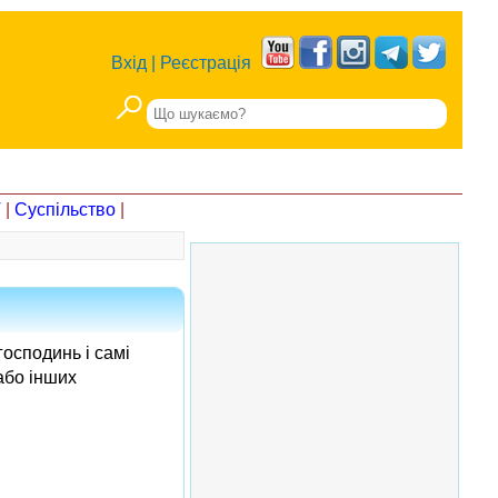
Вхід
|
Реєстрація
Т
|
Суспільство
|
господинь і самі
або інших