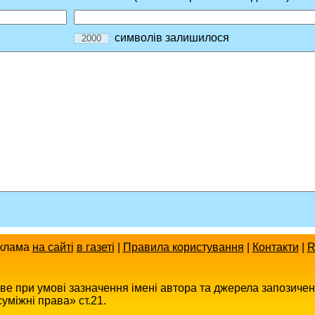
символів залишилося
клама
на сайті
в газеті
|
Правила користування
|
Контакти
|
R
иве при умові зазначення імені автора та джерела запозиче
уміжні права» ст.21.