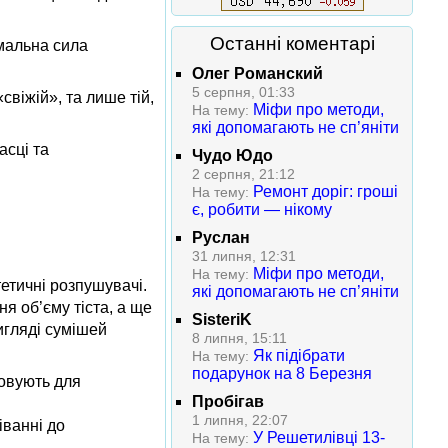
Останні коментарі
ймальна сила
Олег Романский
5 серпня, 01:33
свіжій», та лише тій,
Міфи про методи,
На тему:
які допомагають не сп’яніти
асці та
Чудо Юдо
2 серпня, 21:12
Ремонт доріг: гроші
На тему:
є, робити — нікому
Руслан
31 липня, 12:31
Міфи про методи,
На тему:
тетичні розпушувачі.
які допомагають не сп’яніти
я об’єму тіста, а ще
SisteriK
игляді сумішей
8 липня, 15:11
Як підібрати
На тему:
подарунок на 8 Березня
товують для
Пробігав
1 липня, 22:07
іванні до
У Решетилівці 13-
На тему: