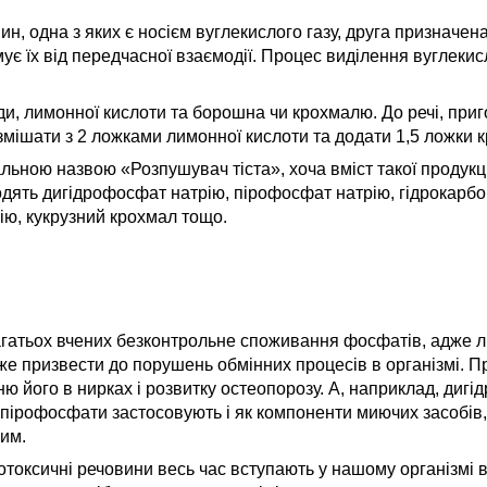
н, одна з яких є носієм вуглекислого газу, друга призначена
ує їх від передчасної взаємодії. Процес виділення вуглекис
, лимонної кислоти та борошна чи крохмалю. До речі, приг
змішати з 2 ложками лимонної кислоти та додати 1,5 ложки 
льною назвою «Розпушувач тіста», хоча вміст такої продукц
ходять дигідрофосфат натрію, пірофосфат натрію, гідрокарбо
ію, кукрузний крохмал тощо.
багатьох вчених безконтрольне споживання фосфатів, адже 
же призвести до порушень обмінних процесів в організмі. П
ю його в нирках і розвитку остеопорозу. А, наприклад, диг
 пірофосфати застосовують і як компоненти миючих засобів,
им.
лотоксичні речовини весь час вступають у нашому організмі