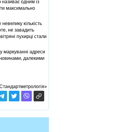
о називає одним із
бути максимально
 невелику кількість
оте, не завадить
вітряні пухирці стали
му маркуванні адреси
речовинами, далекими
Стандартметрологія»