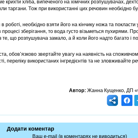
аме крихти хліба, випеченого на хімічних розпушувачах, дехт
икли таргани. Тож при використанні цих речовин необхідно 
 роботі, необхідно взяти його на кінчику ножа та покласти у
в процесі зберігання, то вода густо візьметься пухирями. Пр
 те, що розпушувача замало, а й коли його надто багато і по
іста, обов’язково звертайте увагу на наявність на споживчо
ті, переліку використаних інгредієнтів та не зловживайте 
Автор:
Жанна Кущенко, ДП «
Додати коментар
Ваш e-mail (в коментарях не виводиться)