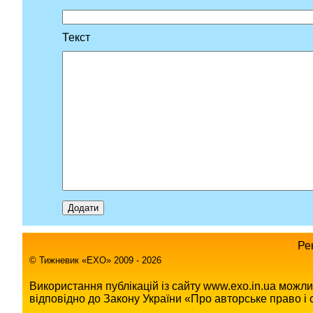
Текст
Ре
© Тижневик «EХO» 2009 - 2026
Використання публікацій із сайту www.exo.in.ua можл
відповідно до Закону України «Про авторське право і с