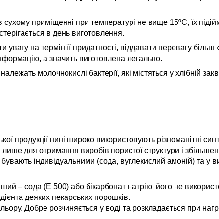
 в сухому приміщенні при температурі не вище 15ºС, їх піді
стерігається в день виготовлення.
и увагу на термін її придатності, віддавати перевагу більш «
інформацію, а значить виготовлена легально.
належать молочнокислі бактерії, які містяться у хлібній закв
ької продукції нині широко використовують різноманітні син
е лише для отримання виробів пористої структури і збільшенн
бувають індивідуальними (сода, вуглекислий амоній) та у в
ший – сода (Е 500) або бікарбонат натрію, його не викорис
редієнта деяких пекарських порошків.
льору. Добре розчиняється у воді та розкладається при нагр