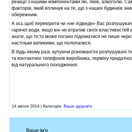
реакції з іншими компонентами їжі, ліків, алкоголю. С
факторів, який вплинув на те, що з наших будинків зн
обережним.
А ось щоб перевірити чи «не підведе» Вас розпушувач в
гарячої води, якщо він не втратив своїх властивостей 
знати, що тісто може погано підніматися не лише через
настільки великими, що полопалися.
В будь-якому разі, купуючи різноманітні розпушувачі т
та контактних телефонів виробника, терміну придатнос
від натурального походження.
14 квітня 2014 | Категорія:
Ваше здоров'я
Ваше ім'я