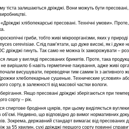
тіста залишаються дріжджі. Вони можуть бути пресовані, су
виробництві.
Дріжджі хлібопекарські пресовані. Технічні умови». Проте,
а.
кроскопічні гриби, тобто живі мікроорганізми, яких у природі 
es cerevisiae. Слід пам’ятати, що дуже високі, як і дуже н
0С дріжджі гинуть. Так само не можна їх заморожувати – ро
ся лише у вигляді пресованих брикетів. Проте, така продукц
 не вирішило б навіть герметичне пакування, адже живі орг
і почали висушувати, переводячи тим самим їх з активного ж
«Дрожжи хлебопекарные сушеные. Технические условия» або
о сорту, в залежності від масової частки вологи.
ерігання. Якщо пресовані дріжджі зберігаються при темпера
ого сорту – рік.
ься спиртове бродіння цукрів, при цьому виділяється вуглек
в об’ємі. Недивно, що відповідно до вимог нормативних док
жів. Зокрема, державний стандарт вимагає від пресованих 
ніж за 55 хвилин, сухі дріжджі першого сорту повинні справи