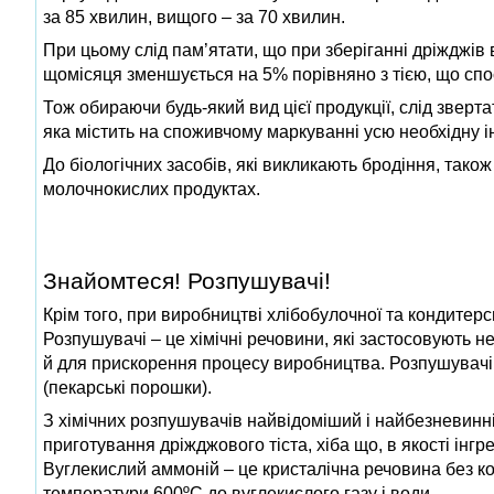
за 85 хвилин, вищого – за 70 хвилин.
При цьому слід пам’ятати, що при зберіганні дріжджів
щомісяця зменшується на 5% порівняно з тією, що спо
Тож обираючи будь-який вид цієї продукції, слід звертат
яка містить на споживчому маркуванні усю необхідну 
До біологічних засобів, які викликають бродіння, також 
молочнокислих продуктах.
Знайомтеся! Розпушувачі!
Крім того, при виробництві хлібобулочної та кондитерс
Розпушувачі – це хімічні речовини, які застосовують н
й для прискорення процесу виробництва. Розпушувачі 
(пекарські порошки).
З хімічних розпушувачів найвідоміший і найбезневинні
приготування дріжджового тіста, хіба що, в якості інг
Вуглекислий аммоній – це кристалічна речовина без ко
температури 600ºС до вуглекислого газу і води.