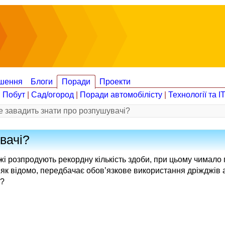
шення
Блоги
Поради
Проекти
|
Побут
|
Сад/огород
|
Поради автомобілісту
|
Технології та І
 завадить знати про розпушувачі?
вачі?
жі розпродують рекордну кількість здоби, при цьому чимало 
, як відомо, передбачає обов’язкове використання дріжджів 
и?