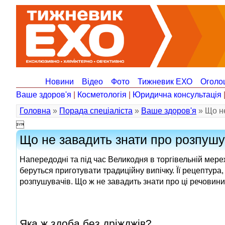
Новини
Відео
Фото
Тижневик ЕХО
Оголо
Ваше здоров'я
|
Косметологія
|
Юридична консультація
Головна
»
Порада спеціаліста
»
Ваше здоров'я
» Що не

Що не завадить знати про розпушу
Напередодні та під час Великодня в торгівельній мере
беруться приготувати традиційну випічку. Її рецептура
розпушувачів. Що ж не завадить знати про ці речовин
Яка ж здоба без дріжджів?