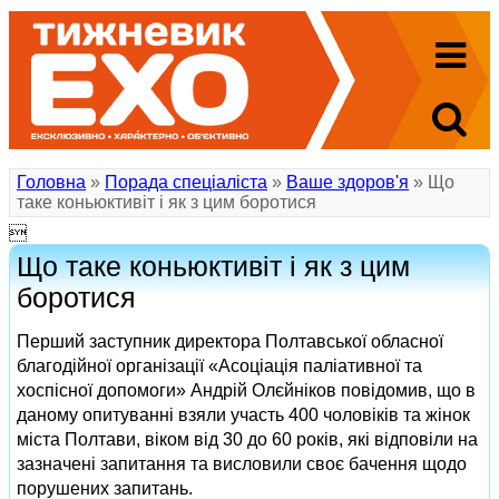
Головна
»
Порада спеціаліста
»
Ваше здоров'я
» Що
таке коньюктивіт і як з цим боротися

Що таке коньюктивіт і як з цим
боротися
Перший заступник директора Полтавської обласної
благодійної організації «Асоціація паліативної та
хоспісної допомоги» Андрій Олєйніков повідомив, що в
даному опитуванні взяли участь 400 чоловіків та жінок
міста Полтави, віком від 30 до 60 років, які відповіли на
зазначені запитання та висловили своє бачення щодо
порушених запитань.