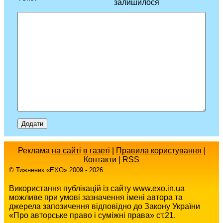
залишилося
Реклама
на сайті
в газеті
|
Правила користування
|
Контакти
|
RSS
© Тижневик «EХO» 2009 - 2026
Використання публікацій із сайту www.exo.in.ua
можливе при умові зазначення імені автора та
джерела запозичення відповідно до Закону України
«Про авторське право і суміжні права» ст.21.