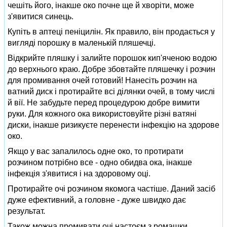
чешіть його, інакше око почне ще й хворіти, може
з'явитися синець.
Купіть в аптеці пеніцилін. Як правило, він продається у
вигляді порошку в маленькій пляшечці.
Відкрийте пляшку і залийте порошок кип'яченою водою
до верхнього краю. Добре збовтайте пляшечку і розчин
для промивання очей готовий! Нанесіть розчин на
ватний диск і протирайте всі ділянки очей, в тому числі
й вії. Не забудьте перед процедурою добре вимити
руки. Для кожного ока використовуйте різні ватяні
диски, інакше ризикуєте перенести інфекцію на здорове
око.
Якщо у вас запалилось одне око, то протирати
розчином потрібно все - одно обидва ока, інакше
інфекція з'явитися і на здоровому оці.
Протирайте очі розчином якомога частіше. Даний засіб
дуже ефективний, а головне - дуже швидко дає
результат.
Також можна промивати очі настоєм з ромашки