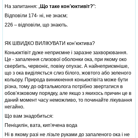
На запитання: „
Що таке кон’юктивіт?
”:
Відповіли 174- ні, не знаєм;
226 – відповіли, що знають.
ЯК ШВИДКО ВИЛІКУВАТИ кон’юктива?
Коньюктівіт дуже неприємне і заразне захворювання.
Це - запалення слизової оболонки ока, при якому око
свербить, червоніє, повіку опухає. А найнеприємніше,
що з ока виділяється слиз білого, жовтого або зеленого
кольору. Природа виникнення коньюктівіта може бути
різна, тому до офтальмолога потрібно звертатися в
обов'язковому порядку, але якщо з якихось причин це в
даний момент часу неможливо, то починайте лікування
негайно.
Що вам знадобиться:
Пеніцилін, вата, кип'ячена вода
Ні в якому разі не лізьте руками до запаленого ока і не