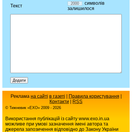
символів
Текст
залишилося
Реклама
на сайті
в газеті
|
Правила користування
|
Контакти
|
RSS
© Тижневик «EХO» 2009 - 2026
Використання публікацій із сайту www.exo.in.ua
можливе при умові зазначення імені автора та
джерела запозичення відповідно до Закону України