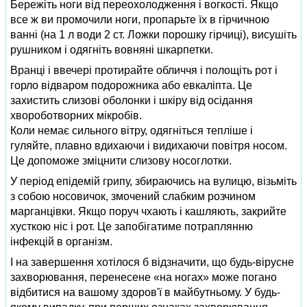
Бережіть ноги від переохолодження і вогкості. Якщо
все ж ви промочили ноги, пропарьте їх в гірчичною
ванні (на 1 л води 2 ст. Ложки порошку гірчиці), висушіть
рушником і одягніть вовняні шкарпетки.
Вранці і ввечері протирайте обличчя і полощіть рот і
горло відваром подорожника або евкаліпта. Це
захистить слизові оболонки і шкіру від осідання
хвороботворних мікробів.
Коли немає сильного вітру, одягніться тепліше і
гуляйте, плавно вдихаючи і видихаючи повітря носом.
Це допоможе зміцнити слизову носоглотки.
У період епідемій грипу, збираючись на вулицю, візьміть
з собою носовичок, змочений слабким розчином
марганцівки. Якщо поруч чхають і кашляють, закрийте
хусткою ніс і рот. Це запобігатиме потраплянню
інфекцій в організм.
І на завершення хотілося б відзначити, що будь-вірусне
захворювання, перенесене «на ногах» може погано
відбитися на вашому здоров'ї в майбутньому. У будь-