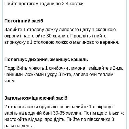
Пийте протягом години по 3-4 ковтки.
Потогінний засіб
Залийте 1 столову ложку липового цвіту 1 склянкою
окропу і настоюйте 30 хвилин. Процідіть і пийте
вприкуску з 1 столовою ложкою малинового варення.
Полегшує дихання, зменшує кашель
Подрібніть м'якоть 1 скибочки лимона і змішайте з 2-ма
чайними ложками цукру. З'їжте, запиваючи теплим
чаєм.
Загальнозміцнюючий засіб
2 столові ложки бруньок сосни залийте 1 л окропу і
варіть на водяній бані 30-35 хвилин. Потім ще стільки ж
настоюйте відвар, процідіть. Пийте по півсклянки 3
рази на день.