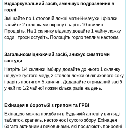
Відхаркувальний засіб, зменшує подразнення в
горлі
Змішайте по 1 столовій ложці мати-й-мачухи і фіалки,
залийте 2 склянками окропу і варіть 10 хвилин.
Процідіть. На 1 склянку відвару додайте 1 чайну ложку
соди і трохи остудіть. Полощіть горло теплим настоєм.
Загальнозміцнюючий засіб, знижує симптоми
застуди
Натріть 1/4 склянки імбиру, додайте до нього 1 склянку
не дуже густого меду, 2 столові ложки обліпихового соку
і варіть протягом 5 хвилин. Додавайте отриманий засіб
у чай по 1/2 чайної ложки кілька разів на день.
Ехінацея в боротьбі з грипом та ГРВІ
Ехінацею можна придбати в будь-якій аптеці у вигляді
таблеток, крапель, настоянок і сухого збору. Ехінацея
багата активними речовинами, які посилюють природні