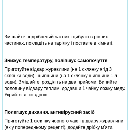
Змішайте подрібнений часник і цибулю в рівних
частинах, покладіть на тарілку і поставте в кімнаті.
Знижує температуру, поліпшує самопочуття
Приготуйте відвар журавлини (на 1 склянку ягід 3
склянки води) і шипшини (на 1 склянку шипшини 1 л
води). Змішайте, розділіть на два прийоми. Випийте
половину відвару теплим, додавши 1 чайну ложку меду.
Укрийтеся ковдрою.
Полегшує дихання, антивірусний засіб
Приготуйте 1 склянку чорного чаю і відвару журавлини
(як у попередньому рецепті), додайте дрібку м'яти.