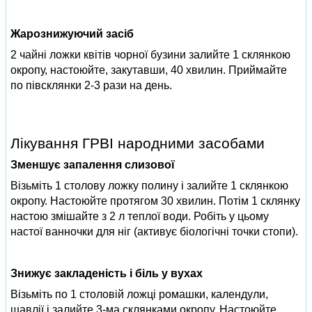
Жарознижуючий засіб
2 чайні ложки квітів чорної бузини залийте 1 склянкою
окропу, настоюйте, закутавши, 40 хвилин. Приймайте
по півсклянки 2-3 рази на день.
Лікування ГРВІ народними засобами
Зменшує запалення слизової
Візьміть 1 столову ложку полину і залийте 1 склянкою
окропу. Настоюйте протягом 30 хвилин. Потім 1 склянку
настою змішайте з 2 л теплої води. Робіть у цьому
настої ванночки для ніг (активує біологічні точки стопи).
Знижує закладеність і біль у вухах
Візьміть по 1 столовій ложці ромашки, календули,
шавлії і залийте 3-ма склянками окропу. Настоюйте