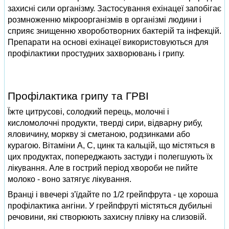
захисні сили організму. Застосування ехінацеї запобігає
розмноженню мікроорганізмів в організмі людини і
сприяє знищенню хвороботворних бактерій та інфекцій.
Препарати на основі ехінацеї використовуються для
профілактики простудних захворювань і грипу.
Профілактика грипу та ГРВІ
Їжте цитрусові, солодкий перець, молочні і
кисломолочні продукти, тверді сири, відварну рибу,
яловичину, моркву зі сметаною, родзинками або
курагою. Вітаміни А, С, цинк та кальцій, що містяться в
цих продуктах, попереджають застуди і полегшують їх
лікування. Але в гострий період хвороби не пийте
молоко - воно затягує лікування.
Вранці і ввечері з'їдайте по 1/2 грейпфрута - це хороша
профілактика ангіни. У грейпфруті містяться дубильні
речовини, які створюють захисну плівку на слизовій.