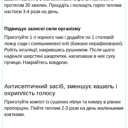
протягом 30 хвилин. Процідіть і полощіть горло теплим
настоєм 3-4 рази на день.
Підвищує захисні сили організму
Приготуйте 1 л чорного чаю і додайте по 1 столовій
ложці соди і соняшникової олії (бажано нерафінованої).
Робіть інгаляції, накрившись рушником. Після цього
надіньте шерстяні шкарпетки, насипавши в них суху
гірчицю. Накрийтесь ковдрою.
Антисептичний засіб, зменшує кашель і
охриплість голосу
Приготуйте компот із сушених яблук та інжиру в рівних
пропорціях. Пийте теплим 2-3 рази на день маленькими
ковтками.