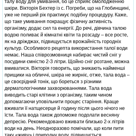
талу воду для умивання, бо це сприяє омолодженню
шкіри. Вікторія Бехтер із с. Погреби, що на Глобинщині,
уже не перший рік практикує подібну процедуру. Каже,
що таке умивання покращує фізичну активність
організму, додає сил та енергії. До речі, дівчина талою
водою поливає й кімнатні квіти та розсаду – все росте,
як на дріжджах, підвищується врожайність городніх
культур. Особливого рецепта викорис­тання талої води
немає. Наша співрозмовниця набирає чистий сніг у
посудини ємністю 2-3 літри. Щойно сніг розтане, можна
вмиватися. Вікторія говорить, що зникають найменші
прищики на обличчі, шкіра не жирніє, отже, тала вода –
це своєрідний тонік, що бореться з різними
дерматологічними захворюваннями. Тала вода
виводить старі клітини з організму, таким чином
допомагаючи уповільнити процес старіння. Краще
вживати її натщесерце й годину після цього нічого не
їсти. Тала вода також допоможе подолати весняну
депресію. Рекомендовано вживати близько 2-х літрів
води на день. Неодноразово помічали, що коли пити
таку «живу» і природну воду, підвищується