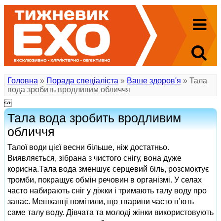
Головна
»
Порада спеціаліста
»
Ваше здоров'я
» Тала
вода зробить вродливим обличчя

Тала вода зробить вродливим
обличчя
Талої води цієї весни більше, ніж достатньо.
Виявляється, зібрана з чистого снігу, вона дуже
корисна.Тала вода зменшує серцевий біль, розсмоктує
тромби, покращує обмін речовин в організмі. У селах
часто набирають сніг у діжки і тримають талу воду про
запас. Мешканці помітили, що тварини часто п’ють
саме талу воду. Дівчата та молоді жінки використовують