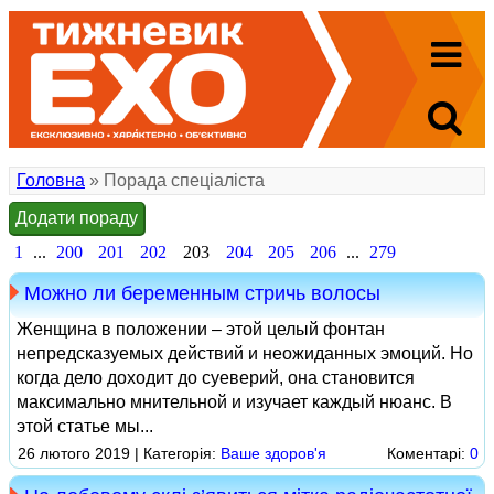
Головна
» Порада спеціаліста
Додати пораду
1
...
200
201
202
203
204
205
206
...
279
Можно ли беременным стричь волосы
Женщина в положении – этой целый фонтан
непредсказуемых действий и неожиданных эмоций. Но
когда дело доходит до суеверий, она становится
максимально мнительной и изучает каждый нюанс. В
этой статье мы...
26 лютого 2019 | Категорія:
Ваше здоров'я
Коментарі:
0