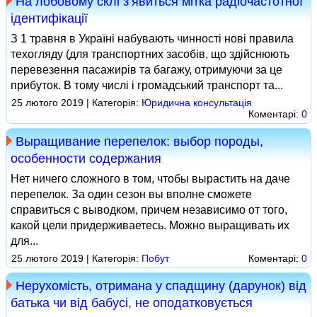
На лобовому склі з’явиться мітка радіочастотної
ідентифікації
З 1 травня в Україні набувають чинності нові правила
техогляду (для транспортних засобів, що здійснюють
перевезення пасажирів та багажу, отримуючи за це
прибуток. В тому числі і громадський транспорт та...
25 лютого 2019 | Категорія:
Юридична консультація
Коментарі:
0
Выращивание перепелок: выбор породы,
особенности содержания
Нет ничего сложного в том, чтобы вырастить на даче
перепелок. За один сезон вы вполне сможете
справиться с выводком, причем независимо от того,
какой цели придерживаетесь. Можно выращивать их
для...
25 лютого 2019 | Категорія:
Побут
Коментарі:
0
Нерухомість, отримана у спадщину (дарунок) від
батька чи від бабусі, не оподатковується