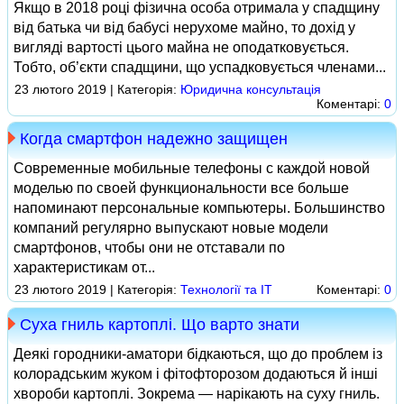
Якщо в 2018 році фізична особа отримала у спадщину
від батька чи від бабусі нерухоме майно, то дохід у
вигляді вартості цього майна не оподатковується.
Тобто, об’єкти спадщини, що успадковується членами...
23 лютого 2019 | Категорія:
Юридична консультація
Коментарі:
0
Когда смартфон надежно защищен
Современные мобильные телефоны с каждой новой
моделью по своей функциональности все больше
напоминают персональные компьютеры. Большинство
компаний регулярно выпускают новые модели
смартфонов, чтобы они не отставали по
характеристикам от...
23 лютого 2019 | Категорія:
Технології та ІТ
Коментарі:
0
Суха гниль картоплі. Що варто знати
Деякі городники-аматори бідкаються, що до проблем із
колорадським жуком і фітофторозом додаються й інші
хвороби картоплі. Зокрема — нарікають на суху гниль.