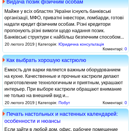
Видача позик фізичним особам
Майже у всіх областях України існують банківські
організації, МФО, приватні інвестори, ломбарди, готові
надати кредит фізичним особам. Різні кредитори
пропонують різні вимоги щодо надання позик.
Банківські структури є найбільш безпечним способом...
20 лютого 2019 | Категорія:
Юридична консультація
Коментарі:
0
Как выбрать хорошую кастрюлю
Емкость для варки является важным оборудованием
на кухне. Качественные и прочные кастрюли делают
приготовление технологичным и приятным, украшают
интерьер. При выборе кастрюли обращают внимание
не только на внешний вид и...
20 лютого 2019 | Категорія:
Побут
Коментарі:
0
Печать настольных и настенных календарей:
особенности и нюансы
Если зайти в любой дом, офис, рабочее помещение