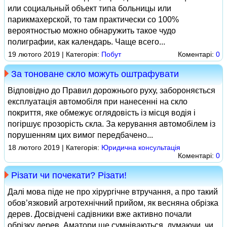
или социальный объект типа больницы или
парикмахерской, то там практически со 100%
вероятностью можно обнаружить такое чудо
полиграфии, как календарь. Чаще всего...
19 лютого 2019 | Категорія:
Побут
Коментарі:
0
За тоноване скло можуть оштрафувати
Відповідно до Правил дорожнього руху, забороняється
експлуатація автомобіля при нанесенні на скло
покриття, яке обмежує оглядовість із місця водія і
погіршує прозорість скла. За керування автомобілем із
порушенням цих вимог передбачено...
18 лютого 2019 | Категорія:
Юридична консультація
Коментарі:
0
Різати чи почекати? Різати!
Далі мова піде не про хірургічне втручання, а про такий
обов’язковий агротехнічний прийом, як весняна обрізка
дерев. Досвідчені садівники вже активно почали
обрізку дерев. Аматори ще сумніваються, думаючи, чи