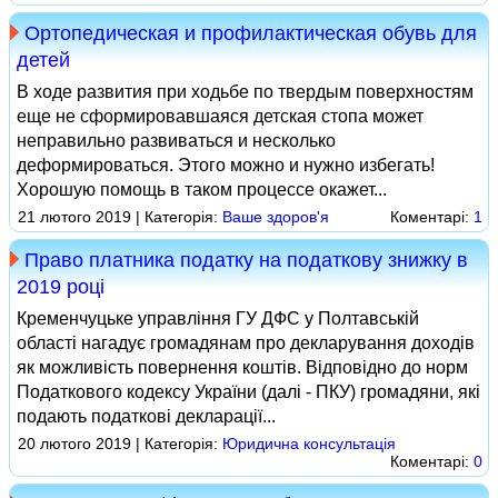
Ортопедическая и профилактическая обувь для
детей
В ходе развития при ходьбе по твердым поверхностям
еще не сформировавшаяся детская стопа может
неправильно развиваться и несколько
деформироваться. Этого можно и нужно избегать!
Хорошую помощь в таком процессе окажет...
21 лютого 2019 | Категорія:
Ваше здоров'я
Коментарі:
1
Право платника податку на податкову знижку в
2019 році
Кременчуцьке управління ГУ ДФС у Полтавській
області нагадує громадянам про декларування доходів
як можливість повернення коштів. Відповідно до норм
Податкового кодексу України (далі - ПКУ) громадяни, які
подають податкові декларації...
20 лютого 2019 | Категорія:
Юридична консультація
Коментарі:
0