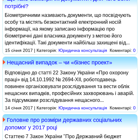
потрібні?
Біометричними називають документи, що посвідчують
особу та містять безконтактний електронний носій
інформації, на якому записано інформацію про
біометричні дані власника документу з метою його
ідентифікації. Такі документи найбільш захищені від...
15 січня 2017 | Категорія:
Юридична консультація
Коментарі:
0
Нещасний випадок – чи «бізнес проект»
Відповідно до статті 22 Закону України «Про охорону
праці» від 14.10.1992 № 2694-XII, роботодавець
повинен організовувати розслідування та вести облік
нещасних випадків, професійних захворювань і аварій.
За підсумками розслідування нещасного...
14 січня 2017 | Категорія:
Юридична консультація
Коментарі:
0
Головне про розміри державних соціальних
допомог у 2017 році
Статтею 7 Закон України "Про Державний бюджет