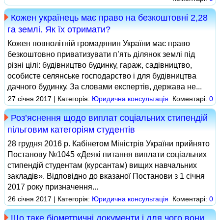
Кожен українець має право на безкоштовні 2,28
га землі. Як їх отримати?
Кожен повнолітній громадянин України має право
безкоштовно приватизувати п’ять ділянок землі під
різні цілі: будівництво будинку, гараж, садівництво,
особисте селянське господарство і для будівництва
дачного будинку. За словами експертів, держава не...
27 січня 2017 | Категорія:
Юридична консультація
Коментарі:
0
Роз’яснення щодо виплат соціальних стипендій
пільговим категоріям студентів
28 грудня 2016 р. Кабінетом Міністрів України прийнято
Постанову №1045 «Деякі питання виплати соціальних
стипендій студентам (курсантам) вищих навчальних
закладів». Відповідно до вказаної Постанови з 1 січня
2017 року призначення...
26 січня 2017 | Категорія:
Юридична консультація
Коментарі:
0
Що таке біометричні документи і для чого вони