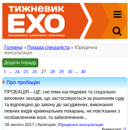
Головна
»
Порада спеціаліста
» Юридична
консультація
Додати пораду
1
...
24
25
26
27
28
29
30
...
40
Про пробацію
ПРОБАЦІЯ – ЦЕ: система наглядових та соціально-
виховних заходів, що застосовуються за рішенням суду
та відповідно до закону до засуджених, виконання
певних видів кримінальних покарань, не пов’язаних з
позбавленням волі, та забезпечення...
28 лютого 2017 | Категорія:
Юридична консультація
Коментарі:
0