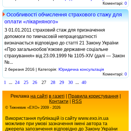
Коментарі:
0
Особливості обчислення страхового стажу для
оплати «лікарняного»
З 01.01.2011 страховий стаж для призначення
допомоги по тимчасовій непрацездатності
визначається відповідно до статті 21 Закону України
«Про загальнообов’язкове державне соціальне
страхування» від 23.09.1999 № 1105-XIV (далі — Закон
№...
2 березня 2016 | Категорія:
Юридична консультація
Коментарі:
0
1
...
24
25
26
27
28
29
30
...
40
Реклама
на сайті
в газеті
|
Правила користування
|
Контакти
|
RSS
© Тижневик «EХO» 2009 - 2026
Використання публікацій із сайту www.exo.in.ua
можливе при умові зазначення імені автора та
джерела запозичення відповідно до Закону України