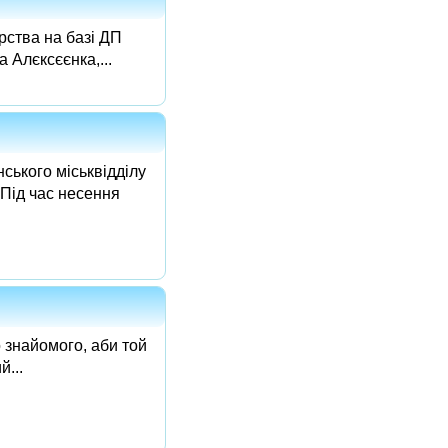
рства на базі ДП
 Алєксєєнка,...
ського міськвідділу
 Під час несення
 знайомого, аби той
...