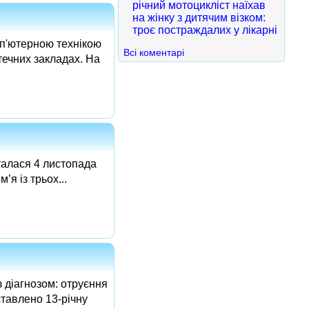
річний мотоцикліст наїхав
на жінку з дитячим візком:
троє постраждалих у лікарні
мп'ютерною технікою
Всі коментарі
течних закладах. На
талася 4 листопада
я із трьох...
з діагнозом: отруєння
ставлено 13-річну