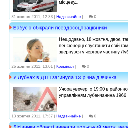
місцеву...
31 жовтня 2011, 12:33 |
Надзвичайне
|
0
Бабусю обікрали псевдосоцпрацівники
Нещодавно, 18 жовтня, двоє, та
пенсіонерці спустошити свій гам
звернувся у чергову частину Лубе
25 жовтня 2011, 13:01 |
Кримінал
|
0
У Лубнах в ДТП загинула 13-річна дівчинка
Учора увечері о 19:00 в районно
управлінням лубенчанина 1966 р
13 жовтня 2011, 17:37 |
Надзвичайне
|
0
Лісівники області вивчали польський метод ве