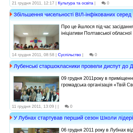
21 грудня 2011, 12:17 |
Культура та освіта
|
0
Збільшення чисельності ВІЛ-інфікованих серед
Про це йшлося під час засідання
ініціативи Полтавської обласної 
14 грудня 2011, 08:58 |
Суспільство
|
0
Лубенські старшокласники провели диспут до 
09 грудня 2011року в приміщенн
громадська організація «Твій Сві
11 грудня 2011, 13:09 |
|
0
У Лубнах стартував перший сезон Школи лідер
06 грудня 2011 року в Лубнах ві