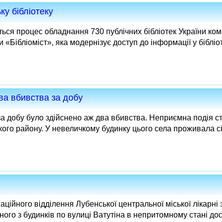
ку бібліотеку
ться процес обладнання 730 публічних бібліотек України ко
 «Бібліоміст», яка модернізує доступ до інформації у бібліо
ва вбивства за добу
а добу було здійснено аж два вбивства. Неприємна подія с
кого району. У невеличкому будинку цього села проживала сім’
аційного відділення Лубенської центральної міської лікарні 
дного з будинків по вулиці Ватутіна в непритомному стані до