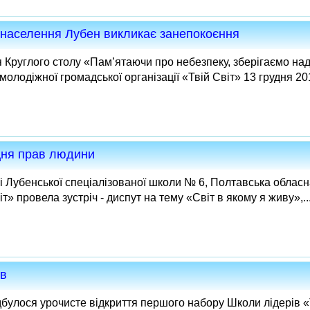
 населення Лубен викликає занепокоєння
 Круглого столу «Пам’ятаючи про небезпеку, зберігаємо над
молодіжної громадської організації «Твій Світ» 13 грудня 201
Дня прав людини
і Лубенської спеціалізованої школи № 6, Полтавська облас
т» провела зустріч - диспут на тему «Світ в якому я живу»,..
ів
дбулося урочисте відкриття першого набору Школи лідерів «Т