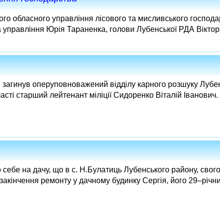
кого обласного управління лісового та мисливського господа
 управління Юрія Тараненка, голови Лубенської РДА Віктора
ні загинув оперуповноважений відділу карного розшуку Лубен
сті старший лейтенант міліції Сидоренко Віталій Іванович.
себе на дачу, що в с. Н.Булатиць Лубенського району, свого
закінчення ремонту у дачному будинку Сергія, його 29–річний