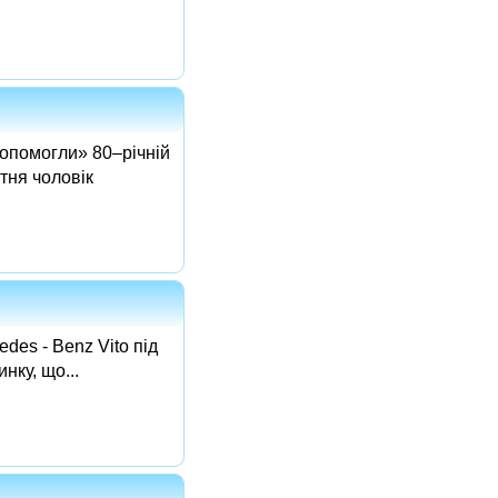
допомогли» 80–річній
тня чоловік
des - Benz Vito під
ку, що...