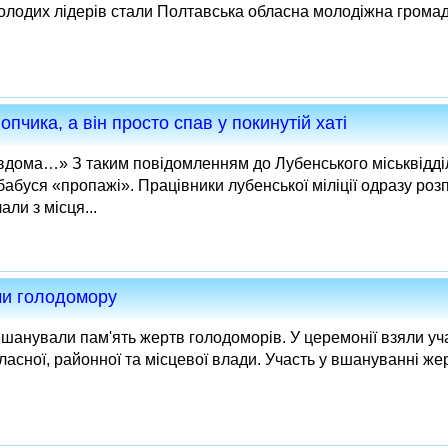
лодих лідерів стали Полтавська обласна молодіжна громад
пчика, а він просто спав у покинутій хаті
 вдома…» З таким повідомленням до Лубенського міськвідділу
бабуся «пропажі». Працівники лубенської міліції одразу роз
ли з місця...
ми голодомору
вшанували пам'ять жертв голодоморів. У церемонії взяли уч
ласної, районної та місцевої влади. Участь у вшануванні же