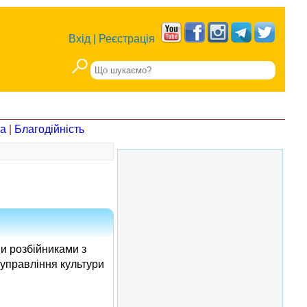
Вхід
|
Реєстрація
на
|
Благодійність
и розбійниками з
 управління культури