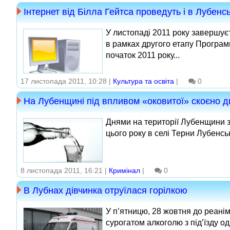
Інтернет від Білла Гейтса проведуть і в Лубенсь
У листопаді 2011 року завершує
в рамках другого етапу Програми
початок 2011 року...
17 листопада 2011, 10:28 |
Культура та освіта
|
0
На Лубенщині під впливом «оковитої» скоєно д
Днями на території Лубенщини з
цього року в селі Терни Лубенсь
8 листопада 2011, 16:21 |
Кримінал
|
0
В Лубнах дівчинка отруїлася горілкою
У п’ятницю, 28 жовтня до реанім
сурогатом алкоголю з під’їзду о