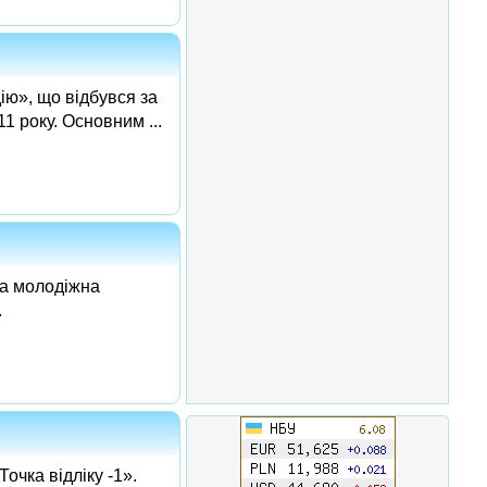
ію», що відбувся за
1 року. Основним ...
на молодіжна
.
очка відліку -1».