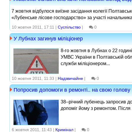
7 жовтня відбулося виїзне засідання колегії Полтавсь
«Лубенське лісове господарство» за участі начальника
10 жовтня 2011, 17:11 |
Суспільство
|
0
У Лубнах загинув міліціонер
8-го жовтня в Лубнах о 22 годи
УМВС України в Полтавській обла
служби міліціонером...
10 жовтня 2011, 11:33 |
Надзвичайне
|
0
Попросив допомоги в ремонті.. на свою голову
38–річний лубенець запросив до 
допоміг йому з ремонтом. Після 
6 жовтня 2011, 11:43 |
Кримінал
|
0