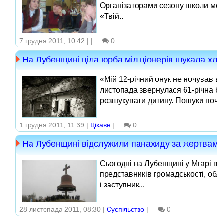
Організаторами сезону школи мо
«Твій...
7 грудня 2011, 10:42 |
|
0
На Лубенщині ціла юрба міліціонерів шукала хло
«Мій 12-річний онук не ночував
листопада звернулася 61-річна 
розшукувати дитину. Пошуки поча
1 грудня 2011, 11:39 |
Цікаве
|
0
На Лубенщині відслужили панахиду за жертва
Сьогодні на Лубенщині у Мгарі 
представників громадськості, об
і заступник...
28 листопада 2011, 08:30 |
Суспільство
|
0