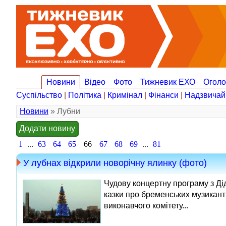
Новини
Відео
Фото
Тижневик ЕХО
Огол
Суспільство
|
Політика
|
Кримінал
|
Фінанси
|
Надзвичай
Новини
» Лубни
Додати новину
1
...
63
64
65
66
67
68
69
...
81
У лубнах відкрили новорічну ялинку (фото)
Чудову концертну програму з Д
казки про бременських музикант
виконавчого комітету...