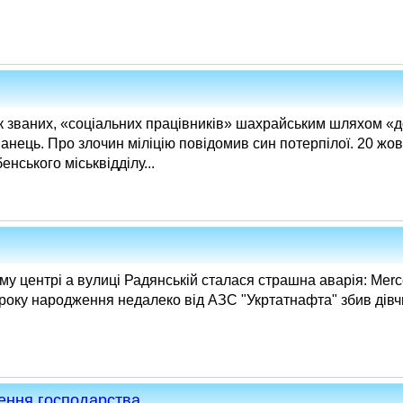
к званих, «соціальних працівників» шахрайським шляхом «
анець. Про злочин міліцію повідомив син потерпілої. 20 жов
нського міськвідділу...
му центрі а вулиці Радянській сталася страшна аварія: Merce
оку народження недалеко від АЗС "Укртатнафта" збив дівчин
дення господарства