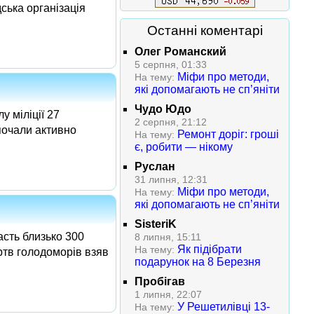
ська організація
Останні коментарі
Олег Романский
5 серпня, 01:33
Міфи про методи,
На тему:
які допомагають не сп’яніти
Чудо Юдо
 міліції 27
2 серпня, 21:12
почали активно
Ремонт доріг: гроші
На тему:
є, робити — нікому
Руслан
31 липня, 12:31
Міфи про методи,
На тему:
які допомагають не сп’яніти
SisteriK
асть близько 300
8 липня, 15:11
Як підібрати
На тему:
ртв голодоморів взяв
подарунок на 8 Березня
Пробігав
1 липня, 22:07
У Решетилівці 13-
На тему: