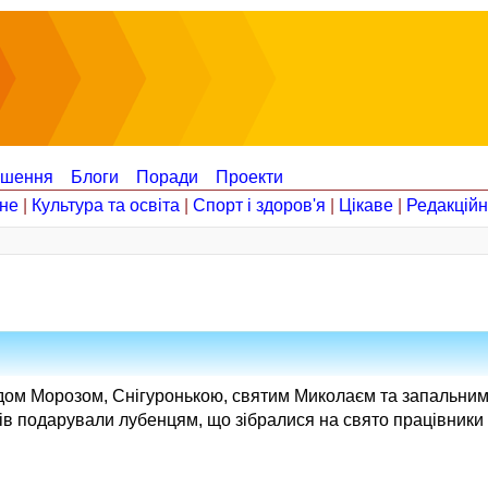
ошення
Блоги
Поради
Проекти
не
|
Культура та освіта
|
Спорт і здоров'я
|
Цікаве
|
Редакцій
ідом Морозом, Снігуронькою, святим Миколаєм та запальним
ів подарували лубенцям, що зібралися на свято працівники