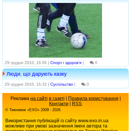
29 грудня 2010, 16:05 |
Спорт і здоров'я
|
0
Люди, що дарують казку
29 грудня 2010, 15:32 |
Суспільство
|
0
Реклама
на сайті
в газеті
|
Правила користування
|
Контакти
|
RSS
© Тижневик «EХO» 2009 - 2026
Використання публікацій із сайту www.exo.in.ua
можливе при умові зазначення імені автора та