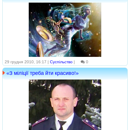
29 грудня 2010, 16:17 |
Суспільство
|
0
«З міліції треба йти красиво!»