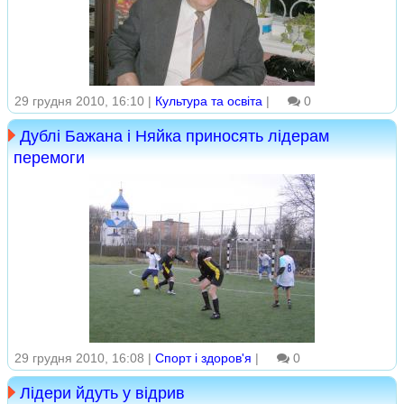
29 грудня 2010, 16:10 |
Культура та освіта
|
0
Дублі Бажана і Няйка приносять лідерам
перемоги
29 грудня 2010, 16:08 |
Спорт і здоров'я
|
0
Лідери йдуть у відрив