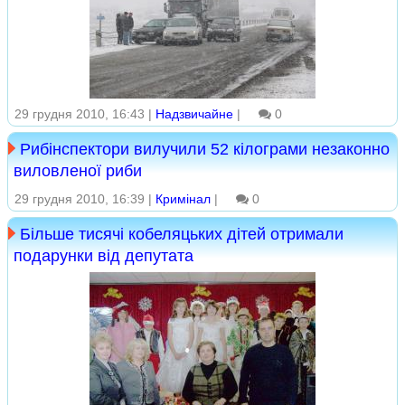
29 грудня 2010, 16:43 |
Надзвичайне
|
0
Рибінспектори вилучили 52 кілограми незаконно
виловленої риби
29 грудня 2010, 16:39 |
Кримінал
|
0
Більше тисячі кобеляцьких дітей отримали
подарунки від депутата