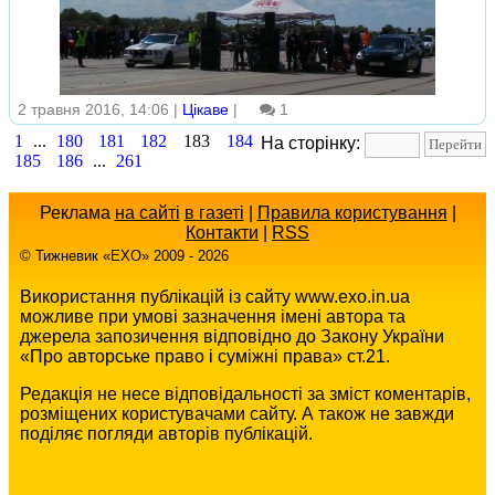
2 травня 2016, 14:06 |
Цікаве
|
1
1
...
180
181
182
183
184
На сторінку:
185
186
...
261
Реклама
на сайті
в газеті
|
Правила користування
|
Контакти
|
RSS
© Тижневик «EХO» 2009 - 2026
Використання публікацій із сайту www.exo.in.ua
можливе при умові зазначення імені автора та
джерела запозичення відповідно до Закону України
«Про авторське право і суміжні права» ст.21.
Редакція не несе відповідальності за зміст коментарів,
розміщених користувачами сайту. А також не завжди
поділяє погляди авторів публікацій.