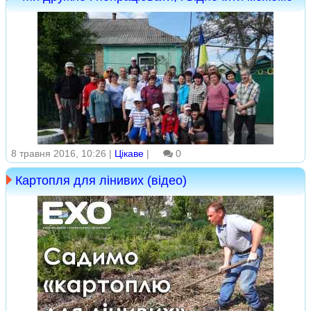
8 травня 2016, 10:26 |
Цікаве
|
0
Картопля для лінивих (відео)