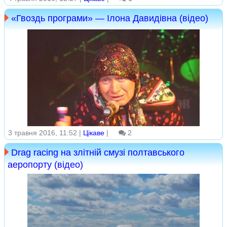
«Гвоздь програми» — Ілона Давидівна (відео)
3 травня 2016, 11:52 |
Цікаве
|
2
Drag racing на злітній смузі полтавського
аеропорту (відео)