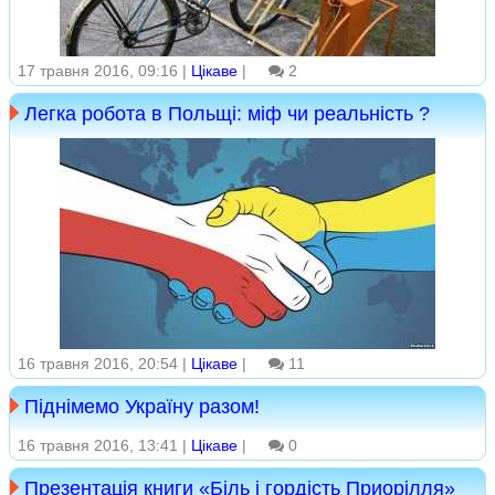
17 травня 2016, 09:16 |
Цікаве
|
2
Легка робота в Польщі: міф чи реальність ?
16 травня 2016, 20:54 |
Цікаве
|
11
Піднімемо Україну разом!
16 травня 2016, 13:41 |
Цікаве
|
0
Презентація книги «Біль і гордість Приорілля»