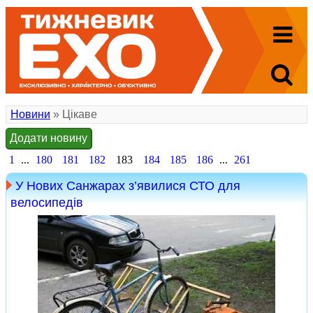
Новини
» Цікаве
Додати новину
1
...
180
181
182
183
184
185
186
...
261
У Нових Санжарах з’явилися СТО для
велосипедів