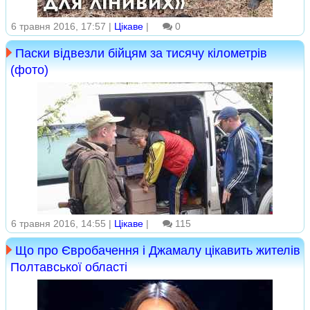
6 травня 2016, 17:57 |
Цікаве
|
0
Паски відвезли бійцям за тисячу кілометрів
(фото)
6 травня 2016, 14:55 |
Цікаве
|
115
Що про Євробачення і Джамалу цікавить жителів
Полтавської області