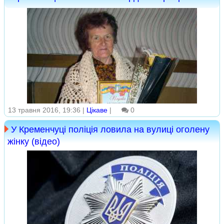
13 травня 2016, 19:36 |
Цікаве
|
0
У Кременчуці поліція ловила на вулиці оголену
жінку (відео)