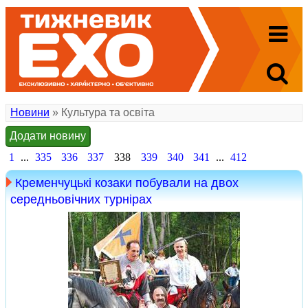
Новини
» Культура та освіта
Додати новину
1
...
335
336
337
338
339
340
341
...
412
Кременчуцькі козаки побували на двох
середньовічних турнірах