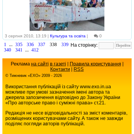
3 серпня 2010, 13:19 |
Культура та освіта
|
0
1
...
335
336
337
338
339
На сторінку:
340
341
...
412
Реклама
на сайті
в газеті
|
Правила користування
|
Контакти
|
RSS
© Тижневик «EХO» 2009 - 2026
Використання публікацій із сайту www.exo.in.ua
можливе при умові зазначення імені автора та
джерела запозичення відповідно до Закону України
«Про авторське право і суміжні права» ст.21.
Редакція не несе відповідальності за зміст коментарів,
розміщених користувачами сайту. А також не завжди
поділяє погляди авторів публікацій.