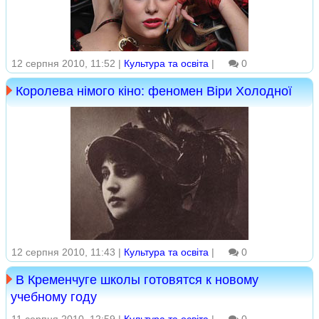
12 серпня 2010, 11:52 |
Культура та освіта
|
0
Королева німого кіно: феномен Віри Холодної
12 серпня 2010, 11:43 |
Культура та освіта
|
0
В Кременчуге школы готовятся к новому
учебному году