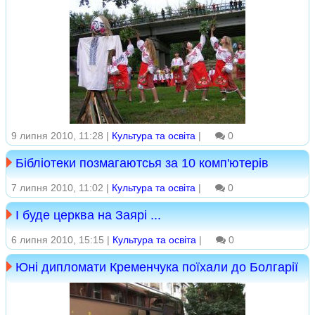
9 липня 2010, 11:28 |
Культура та освіта
|
0
Бібліотеки позмагаютсья за 10 комп'ютерів
7 липня 2010, 11:02 |
Культура та освіта
|
0
І буде церква на Заярі ...
6 липня 2010, 15:15 |
Культура та освіта
|
0
Юні дипломати Кременчука поїхали до Болгарії