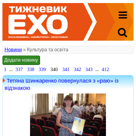
Новини
» Культура та освіта
Додати новину
1
...
337
338
339
340
341
342
343
...
412
Тетяна Шинкаренко повернулася з «раю» із
відзнакою