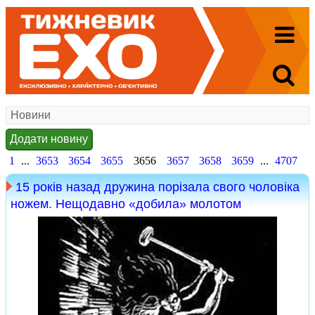
Новини
Додати новину
1
...
3653
3654
3655
3656
3657
3658
3659
...
4707
15 років назад дружина порізала свого чоловіка
ножем. Нещодавно «добила» молотом