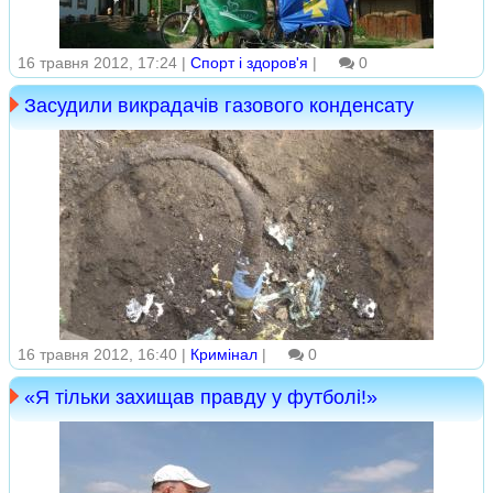
16 травня 2012, 17:24 |
Спорт і здоров'я
|
0
Засудили викрадачів газового конденсату
16 травня 2012, 16:40 |
Кримінал
|
0
«Я тільки захищав правду у футболі!»