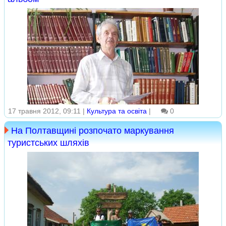
17 травня 2012, 09:11 |
Культура та освіта
|
0
На Полтавщині розпочато маркування
туристських шляхів