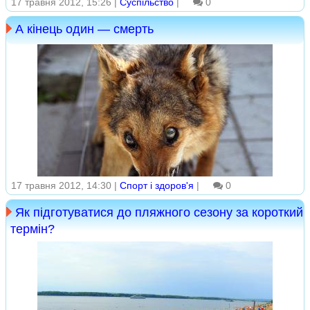
17 травня 2012, 15:26 |
Суспільство
|
0
А кінець один — смерть
17 травня 2012, 14:30 |
Спорт і здоров'я
|
0
Як підготуватися до пляжного сезону за короткий
термін?