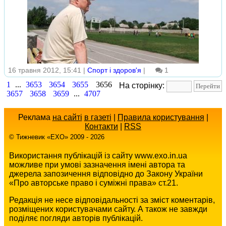
16 травня 2012, 15:41 |
Спорт і здоров'я
|
1
1
...
3653
3654
3655
3656
На сторінку:
3657
3658
3659
...
4707
Реклама
на сайті
в газеті
|
Правила користування
|
Контакти
|
RSS
© Тижневик «EХO» 2009 - 2026
Використання публікацій із сайту www.exo.in.ua
можливе при умові зазначення імені автора та
джерела запозичення відповідно до Закону України
«Про авторське право і суміжні права» ст.21.
Редакція не несе відповідальності за зміст коментарів,
розміщених користувачами сайту. А також не завжди
поділяє погляди авторів публікацій.