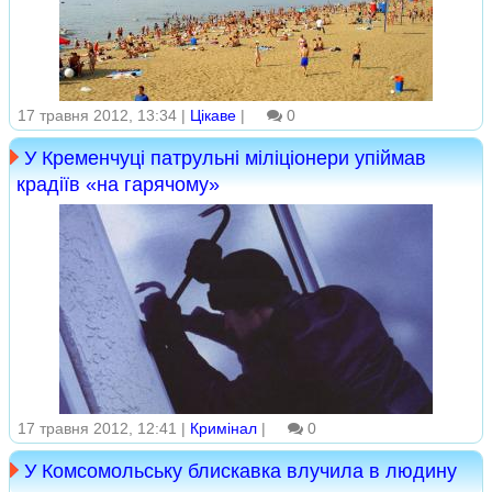
17 травня 2012, 13:34 |
Цікаве
|
0
У Кременчуці патрульні міліціонери упіймав
крадіїв «на гарячому»
17 травня 2012, 12:41 |
Кримінал
|
0
У Комсомольську блискавка влучила в людину