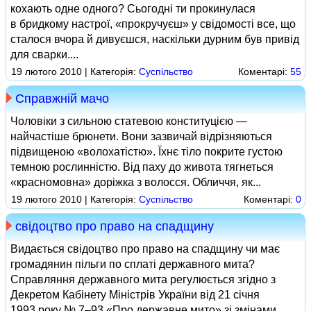
кохають одне одного? Сьогодні ти прокинулася
в бридкому настрої, «прокручуєш» у свідомості все, що
сталося вчора й дивуєшся, наскільки дурним був привід
для сварки....
19 лютого 2010 | Категорія:
Суспільство
Коментарі:
55
Справжній мачо
Чоловіки з сильною статевою конституцією —
найчастіше брюнети. Вони зазвичай відрізняються
підвищеною «волохатістю». Їхнє тіло покрите густою
темною рослинністю. Від паху до живота тягнеться
«красномовна» доріжка з волосся. Обличчя, як...
19 лютого 2010 | Категорія:
Суспільство
Коментарі:
0
свідоцтво про право на спадщину
Видається свідоцтво про право на спадщину чи має
громадянин пільги по сплаті державного мита?
Справляння державного мита регулюється згідно з
Декретом Кабінету Міністрів України від 21 січня
1993 року № 7–93 «Про державне мито» зі змінами...