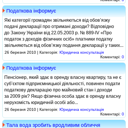
Податкова інформує
Які категорії громадян звільняються від обо­в’яз­ку
подачі декларації про отримані доходи? Відповідно
до Закону України від 22.05.2003 р. № 889‑ІV «Про
податок з доходів фізичних осіб» платники податку
звільняються від обов’язку подання декларації у таких...
26 березня 2010 | Категорія:
Юридична консультація
Коментарі:
0
Податкова інформує
Пенсіонер, який здає в оренду власну квартиру, та не є
суб’єктом підприємницької діяльності, повинен подати
податкову декларацію про майновий стан і доходи
за 2009 рік? Якщо фізична особа здає в оренду власну
нерухомість юридичній особі або...
26 березня 2010 | Категорія:
Юридична консультація
Коментарі:
0
Тала вода зробить вродливим обличчя