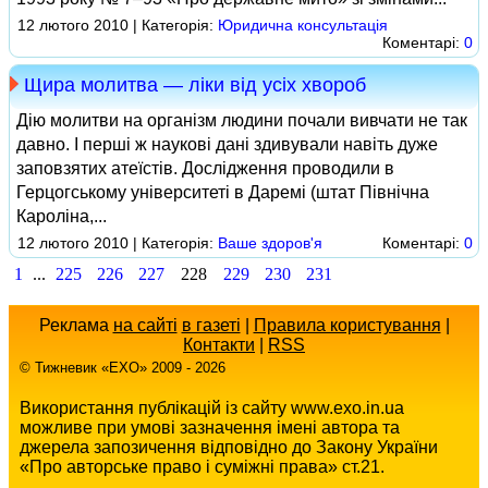
12 лютого 2010 | Категорія:
Юридична консультація
Коментарі:
0
Щира молитва — ліки від усіх хвороб
Дію молитви на організм людини почали вивчати не так
давно. І перші ж наукові дані здивували навіть дуже
заповзятих атеїстів. Дослідження проводили в
Герцогському університеті в Даремі (штат Північна
Кароліна,...
12 лютого 2010 | Категорія:
Ваше здоров'я
Коментарі:
0
1
...
225
226
227
228
229
230
231
Реклама
на сайті
в газеті
|
Правила користування
|
Контакти
|
RSS
© Тижневик «EХO» 2009 - 2026
Використання публікацій із сайту www.exo.in.ua
можливе при умові зазначення імені автора та
джерела запозичення відповідно до Закону України
«Про авторське право і суміжні права» ст.21.