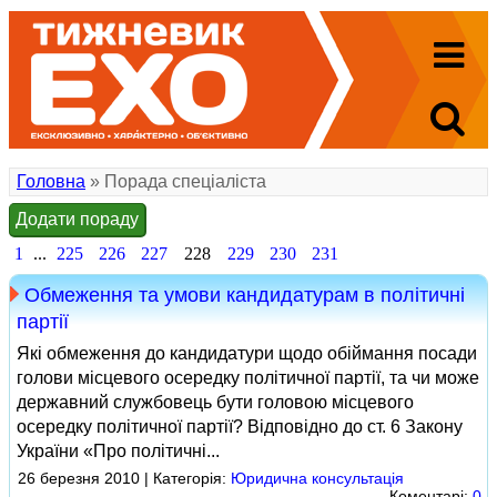
Головна
» Порада спеціаліста
Додати пораду
1
...
225
226
227
228
229
230
231
Обмеження та умови кандидатурам в політичні
партії
Які обмеження до кандидатури щодо обіймання посади
голови місцевого осередку політичної партії, та чи може
державний службовець бути головою місцевого
осередку політичної партії? Відповідно до ст. 6 Закону
України «Про політичні...
26 березня 2010 | Категорія:
Юридична консультація
Коментарі:
0