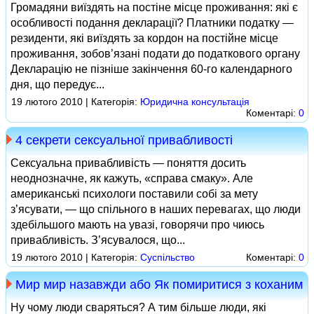
Громадяни виїздять на постіне місце проживання: які є
особливості подання декларації? Платники податку —
резиденти, які виїздять за кордон на постійне місце
проживання, зобов’язані подати до податкового органу
Декларацію не пізніше закінчення 60‑го календарного
дня, що передує...
19 лютого 2010 | Категорія:
Юридична консультація
Коментарі:
0
4 секрети сексуальної привабливості
Сексуальна привабливість — поняття досить
неоднозначне, як кажуть, «справа смаку». Але
американські психологи поставили собі за мету
з’ясувати, — що спільного в наших перевагах, що люди
здебільшого мають на увазі, говорячи про чиюсь
привабливість. З’ясувалося, що...
19 лютого 2010 | Категорія:
Суспільство
Коментарі:
0
Мир мир назавжди або Як помиритися з коханим
Ну чому люди сваряться? А тим більше люди, які