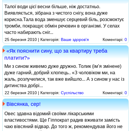
Талої води цієї весни більше, ніж достатньо.
Виявляється, зібрана з чистого снігу, вона дуже
корисна.Тала вода зменшує серцевий біль, розсмоктує
тромби, покращує обмін речовин в організмі. У селах
часто набирають сніг...
25 березня 2010 | Категорія:
Ваше здоров'я
Коментарі:
0
«Як пояснити сину, що за квартиру треба
платити?»
Ми з сином живемо дуже дружно. Толик (ім’я змінене)
дуже гарний, добрий хлопець.. «З чоловіком ми, на
жаль, розлучилися, так вже вийшло... А з сином у нас із
дитинства добрі...
22 березня 2010 | Категорія:
Суспільство
Коментарі:
0
Вівсянка, сер!
Овес здавна відомий своїми лікарськими
властивостями. Ще Гіппократ радив вживати замість
чаю вівсяний відвар. До того ж, рекомендував його не