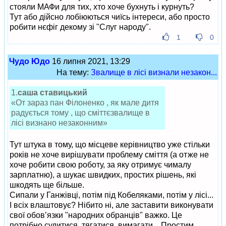
стояли МАФи для тих, хто хоче бухнуть і курнуть?
Тут або дійсно лобіюються чиїсь інтереси, або просто
робити нєфіг декому зі "Слуг народу".
1
0
Чудо Юдо
16 липня 2021, 13:29
На тему:
Звалище в лісі визнали незакон...
1.
саша ставицький
«От зараз пан Філоненко , як мале дитя
радується тому , що сміттєзвалище в
лісі визнано незаконним»
Тут штука в тому, що місцеве керівництво уже стільки
років не хоче вирішувати проблему сміття (а отже не
хоче робити свою роботу, за яку отримує чималу
зарплатню), а шукає швидких, простих рішень, які
шкодять ще більше.
Сипали у Ганжівці, потім під Кобеляками, потім у лісі...
І всіх влаштовує? Нібито ні, але заставити виконувати
свої обов’язки "народних обранців" важко. Це
потрібно судитися, тягатися, вимагати... Простим