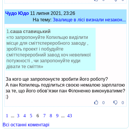
Чудо Юдо
11 липня 2021, 23:26
На тему:
Звалище в лісі визнали незакон...
1.
саша ставицький
«то запропонуйте Копильцю виділити
місце для сміттєпереробного заводу ,
зробіть проект і побудуйте
сміттєпереробний завод хоч невеликої
потужності , чи запропонуйте куди
дівати те сміття»
За кого ще запропонуєте зробити його роботу?
А пан Копилець поділиться своєю немалою зарплатою
за те, що його обов’язки пан Філоненко виконуватиме?
:)
0
0
1
...
3
4
5
6
7
8
9
...
43
Всі останні коментарі