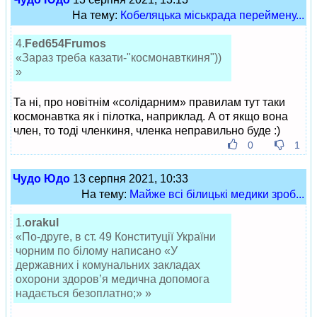
На тему:
Кобеляцька міськрада переймену...
4.
Fed654Frumos
«Зараз треба казати-"космонавткиня"))
»
Та ні, про новітнім «солідарним» правилам тут таки
космонавтка як і пілотка, наприклад. А от якщо вона
член, то тоді членкиня, членка неправильно буде :)
0
1
Чудо Юдо
13 серпня 2021, 10:33
На тему:
Майже всі білицькі медики зроб...
1.
orakul
«По-друге, в ст. 49 Конституції України
чорним по білому написано «У
державних і комунальних закладах
охорони здоров’я медична допомога
надається безоплатно;» »