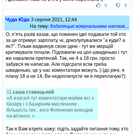
0
0
Чудо Юдо
3 серпня 2021, 12:44
На тему:
Кобеляцькі комунальники наплюв...
О, п’ять разів казав, що повинен ідеї подавати той хто
за це отримує зарплату, ні, доколупувалися "а куди? а
як?". Тільки видвинув свою ідею - тут же мерщій
критикувати почали. Підловили на ціні швиденько і тут
же навалили претензій. Так, не 4 а 18 грн, просто
забувся як написав. Але підісрати всім треба
швиденько, це у нас коментатори можуть :) (до речі, я
плачу 18 а не 14, Ви недоплачуєте чи я переплачую?)
11.
саша ставицький
«А взагалі тут коментатори майже всі з
базару і з базарним мисленням ,
більшість тих , кого Філоненко виводив
на мітинги. »
Так я Вам втретє кажу: підіть задайте питання тому, хто