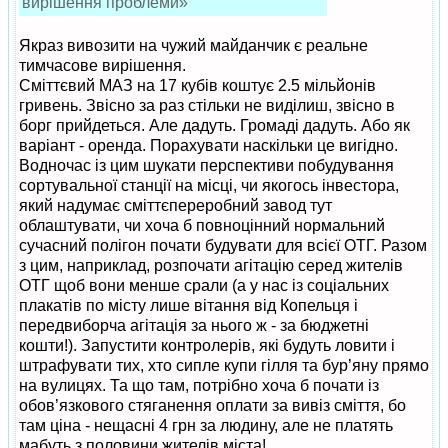
вирішення проблеми»
Якраз вивозити на чужий майданчик є реальне
тимчасове вирішення.
Сміттєвий МАЗ на 17 кубів коштує 2.5 мільйонів
гривень. Звісно за раз стільки не виділиш, звісно в
борг прийдеться. Але дадуть. Громаді дадуть. Або як
варіант - оренда. Порахувати наскільки це вигідно.
Водночас із цим шукати перспективи побудування
сортувальної станції на місці, чи якогось інвестора,
який надумає сміттєпереробний завод тут
облаштувати, чи хоча б повноцінний нормальний
сучасний полігон почати будувати для всієї ОТГ. Разом
з цим, наприклад, розпочати агітацію серед жителів
ОТГ щоб вони менше срали (а у нас із соціальних
плакатів по місту лише вітання від Копельця і
передвиборча агітація за нього ж - за бюджетні
кошти!). Запустити контролерів, які будуть ловити і
штрафувати тих, хто сипле купи гілля та бур’яну прямо
на вулицях. Та що там, потрібно хоча б почати із
обов’язкового стяганення оплати за вивіз сміття, бо
там ціна - нещасні 4 грн за людину, але не платять
мабуть з половини жителів міста!