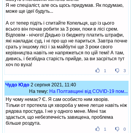
Я не спеціаліст, але ось щось придумав. Як подумаю,
може ще ідеї будуть...
А от тепер підіть і спитайте Копельця, що із цього
всього він почав робити за 3 роки, поки в лісі срем.
Відповім - нічого! Дядько із бюджету платить штрафи,
які накладає суд, і ні про що не париться. Завтра почне
срать у іншому лісі і за майбутні ще 3 роки свого
керівництва навіть не напряжеться по цій темі! А там,
дивись, і безбідна старість прийде, за ви засріться тут
хоч по вуха!
1
3
Чудо Юдо
2 серпня 2021, 11:40
На тему:
На Полтавщині від COVID-19 пом...
Ну чому немає? Є. Я сам особисто ним хворів.
Тільки от протекла ця хвороба у мене легше навіть ніж
рядова простуда. І не у одного мене. Мені так
здається, що небезпечність завищена, проблема
більше роздута.
1
0