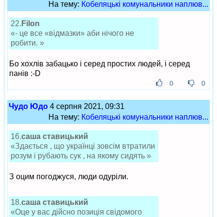
На тему:
Кобеляцькі комунальники наплюв...
22.
Filon
«- це все «відмазки» аби нічого не
робити. »
Бо хохлів забацько і серед простих людей, і серед
панів :-D
0
0
Чудо Юдо
4 серпня 2021, 09:31
На тему:
Кобеляцькі комунальники наплюв...
16.
саша ставицький
«Здається , що українці зовсім втратили
розум і рубають сук , на якому сидять »
З оцим погоджуся, люди одуріли.
18.
саша ставицький
«Оце у вас дійсно позиція свідомого