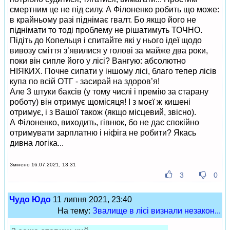
смертним це не під силу. А Філоненко робить що може:
в крайньому разі піднімає гвалт. Бо якщо його не
піднімати то тоді проблему не рішатимуть ТОЧНО.
Підіть до Копельця і спитайте які у нього ідеї щодо
вивозу сміття з’явилися у голові за майже два роки,
поки він сипле його у лісі? Вангую: абсолютно
НІЯКИХ. Почне сипати у іншому лісі, благо тепер лісів
купа по всій ОТГ - засирай на здоров’я!
Але 3 штуки баксів (у тому числі і премію за старану
роботу) він отримує щомісяця! І з моєї ж кишені
отримує, і з Вашої також (якщо місцевий, звісно).
А Філоненко, виходить, гівнюк, бо не дає спокійно
отримувати зарплатню і ніфіга не робити? Якась
дивна логіка...
Змінено 16.07.2021, 13:31
3
0
Чудо Юдо
11 липня 2021, 23:40
На тему:
Звалище в лісі визнали незакон...