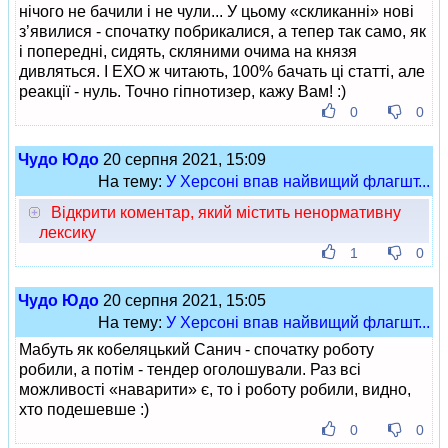
нічого не бачили і не чули... У цьому «скликанні» нові
з’явилися - спочатку побрикалися, а тепер так само, як
і попередні, сидять, скляними очима на князя
дивляться. І ЕХО ж читають, 100% бачать ці статті, але
реакції - нуль. Точно гіпнотизер, кажу Вам! :)
0
0
Чудо Юдо
20 серпня 2021, 15:09
На тему:
У Херсоні впав найвищий флагшт...
Відкрити коментар, який містить ненормативну
лексику
1
0
Чудо Юдо
20 серпня 2021, 15:05
На тему:
У Херсоні впав найвищий флагшт...
Мабуть як кобеляцький Санич - спочатку роботу
робили, а потім - тендер оголошували. Раз всі
можливості «наварити» є, то і роботу робили, видно,
хто подешевше :)
0
0