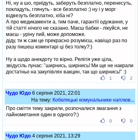
Ні, ну а шо, приїдуть, заберуть безплатно, перенесуть,
покладуть, глянуть - все безплатно :) ну і у морг
відвезуть безплатно, хіба ні?
А про медикаменти а, тим паче, гарантії одужання, у
тій статті нічого не сказано. Маєш бабки - лікуйся, не
маєш - уріну пий, може допоможе.
діду, ти ж сам це прекрасно розумієш, навіщо раз по
разу пишеш коментарі ці без толку?:)
Ну а щодо анекдоту то вірно. Релігія уже ціла,
звідусіль лунає: "ширнись, ширнись! Ми ще не накрали
достатньо на закупівлях вакцин, так що ширнись!" :)
1
2
Чудо Юдо
6 серпня 2021, 22:01
На тему:
Кобеляцькі комунальники наплюв...
Про сміття тему закрили, розпочалися змагання з
лайнометання один в одного?:)
0
0
Чудо Юдо
4 серпня 2021, 13:29