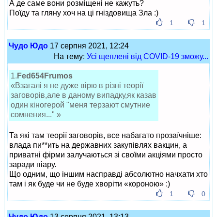
А де саме вони розміщені не кажуть?
Поїду та гляну хоч на ці гніздовища Зла :)
1
1
Чудо Юдо
17 серпня 2021, 12:24
На тему:
Усі щеплені від COVID-19 зможу...
1.
Fed654Frumos
«Взагалі я не дуже вірю в різні теорії
заговорів,але в даному випадку,як казав
один кіногерой "меня терзают смутние
сомнения..." »
Та які там теорії заговорів, все набагато прозаїчніше:
влада пи**ить на державних закупівлях вакцин, а
приватні фірми залучаються зі своїми акціями просто
заради піару.
Що одним, що іншим насправді абсолютно начхати хто
там і як буде чи не буде хворіти «короною» :)
1
0
Чудо Юдо
13 серпня 2021, 13:13