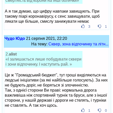
смертність від корони на інші болячки»
А я так думаю, що цифру навпаки завищують. При
такому піарі коронавірусу, є сенс завищувати, щоб
лякати ще більше, смислу занижувати немає
3
1
Чудо Юдо
21 серпня 2021, 22:20
На тему:
Сквер, зона відпочинку та літн...
2.
alist
«І залишається лише побудувати сквери
і зони відпочинку. І наступить рай. »
Це ж "Громадський бюджет", тут гроші виділяються на
людські ініціативи (за які найбільше голосують). За них
не будують доріг, не боряться зі злочинністю.
Так, з однієї сторони Ви праві: нормальна дорога
важливіша ніж спортивний турнік та бруси, але з іншої
сторони, у нашій державі і дороги не стелять, і турніки
не ставлять. А так хоч щось.
1
0