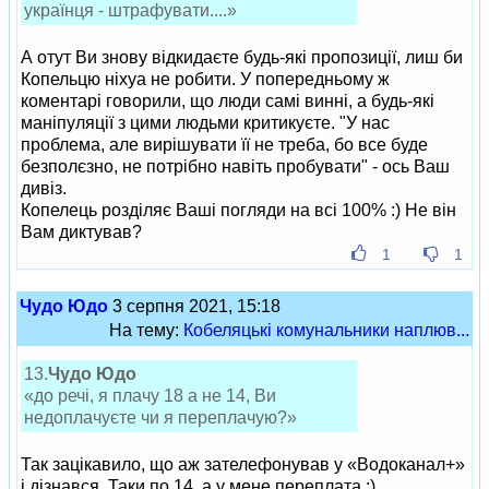
українця - штрафувати....»
А отут Ви знову відкидаєте будь-які пропозиції, лиш би
Копельцю ніхуа не робити. У попередньому ж
коментарі говорили, що люди самі винні, а будь-які
маніпуляції з цими людьми критикуєте. "У нас
проблема, але вирішувати її не треба, бо все буде
безполєзно, не потрібно навіть пробувати" - ось Ваш
дивіз.
Копелець розділяє Ваші погляди на всі 100% :) Не він
Вам диктував?
1
1
Чудо Юдо
3 серпня 2021, 15:18
На тему:
Кобеляцькі комунальники наплюв...
13.
Чудо Юдо
«до речі, я плачу 18 а не 14, Ви
недоплачуєте чи я переплачую?»
Так зацікавило, що аж зателефонував у «Водоканал+»
і дізнався. Таки по 14, а у мене переплата :)