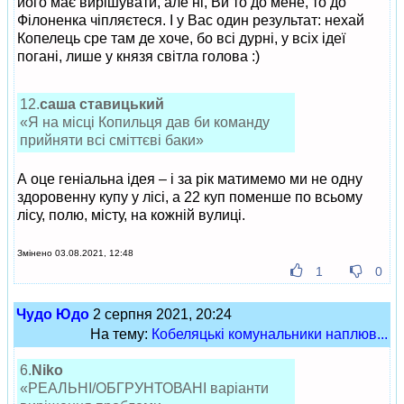
його має вирішувати, але ні, Ви то до мене, то до
Філоненка чіпляєтеся. І у Вас один результат: нехай
Копелець сре там де хоче, бо всі дурні, у всіх ідеї
погані, лише у князя світла голова :)
12.
саша ставицький
«Я на місці Копильця дав би команду
прийняти всі сміттєві баки»
А оце геніальна ідея – і за рік матимемо ми не одну
здоровенну купу у лісі, а 22 куп поменше по всьому
лісу, полю, місту, на кожній вулиці.
Змінено 03.08.2021, 12:48
1
0
Чудо Юдо
2 серпня 2021, 20:24
На тему:
Кобеляцькі комунальники наплюв...
6.
Niko
«РЕАЛЬНІ/ОБГРУНТОВАНІ варіанти