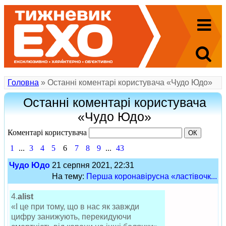
Головна
» Останні коментарі користувача «Чудо Юдо»
Останні коментарі користувача
«Чудо Юдо»
Коментарі користувача
1
...
3
4
5
6
7
8
9
...
43
Чудо Юдо
21 серпня 2021, 22:31
На тему:
Перша коронавірусна «ластівочк...
4.
alist
«І це при тому, що в нас як завжди
цифру занижують, перекидуючи