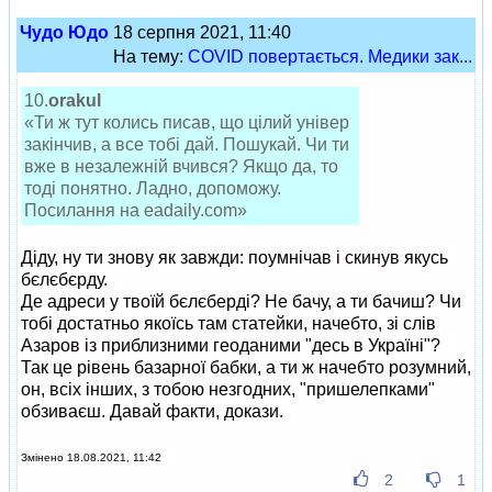
Чудо Юдо
18 серпня 2021, 11:40
На тему:
COVID повертається. Медики зак...
10.
orakul
«Ти ж тут колись писав, що цілий універ
закінчив, а все тобі дай. Пошукай. Чи ти
вже в незалежній вчився? Якщо да, то
тоді понятно. Ладно, допоможу.
Посилання на eadaily.com»
Діду, ну ти знову як завжди: поумнічав і скинув якусь
бєлєбєрду.
Де адреси у твоїй бєлєберді? Не бачу, а ти бачиш? Чи
тобі достатньо якоїсь там статейки, начебто, зі слів
Азаров із приблизними геоданими "десь в Україні"?
Так це рівень базарної бабки, а ти ж начебто розумний,
он, всіх інших, з тобою незгодних, "пришелепками"
обзиваєш. Давай факти, докази.
Змінено 18.08.2021, 11:42
2
1