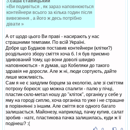
3.
саша ставицький
«Ви подивіться , як зараз наповнюються
контейнери всього за кілька годин після
вивезення , а його ж десь потрібно
дівати »
А от щодо цього Ви праві - насирають у нас
страшними темпами. По всій Україні.
Добре що Будаков поставив контейнери (клітки?)
роздільного збору сміття хоча б. І я був приємно
здивований тому, що вони доволі швидко
наповнюються - я думав, що Кобеляки до такого
здравія не доросли. Але ж ні, люди сортують, дайте
лише можливість.
Сам я не є заядлим борцем за екологію, але зі сміттям
потроху борюся: що можна спалити - палю у пічці,
пластик-скло-метал ношу до "кліток", органіку у себе у
яму на городі сиплю, хоча органіка то уже і не страшне
в порівнянні з іншим. Але сміття все одного багато
залишається. Майонезу, наприклад, пачку купив, салат
зробив - натє, пластикова пачка залишилась, куди ж її
подінеш? :(
0
0