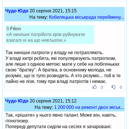
Чудо Юдо
20 серпня 2021, 15:15
На тему:
Кобеляцька міськрада переймену...
9.
Filon
«А нинішні патрійоти крім руйнувати
взагалі ні на що невтьопні.»
Так нинішні патріоти у владу не потрапляють.
У владі хитрі рєбята, які популяризують патріотизм,
але лише з однією метою: мати у себе на побігеньках
свою "братву". А братва, в основному молода, не
розуміє, що їх тупо розводять. А хто розуміє... той в те
лайно не лізе, тому при владі патріотів і немає.
3
0
Чудо Юдо
20 серпня 2021, 15:12
На тему:
1 200 000 на ремонт двох міськ...
Так, «рішати» у нього явно талант. Може він, навіть,
гіпнотизер.
Попереді депутати сиділи на сесіях я зачаровані: