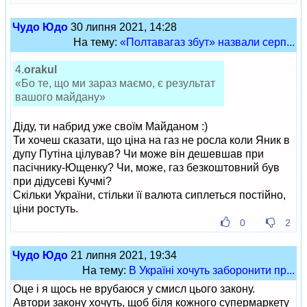
Чудо Юдо
30 липня 2021, 14:28
На тему:
«Полтавагаз збут» назвали серп...
4.
orakul
«Бо те, що ми зараз маємо, є результат
вашого майдану»
Діду, ти набрид уже своїм Майданом :)
Ти хочеш сказати, що ціна на газ не росла коли Яник в
дупу Путіна цілував? Чи може він дешевшав при
пасічнику-Ющенку? Чи, може, газ безкоштовний був
при дідусеві Кучмі?
Скільки України, стільки її валюта сиплеться постійно,
ціни ростуть.
0
2
Чудо Юдо
21 липня 2021, 19:34
На тему:
В Україні хочуть заборонити пр...
Оце і я щось не врубаюся у смисл цього закону.
Автори закону хочуть, щоб біля кожного супермаркету