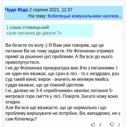
Чудо Юдо
2 серпня 2021, 11:37
На тему:
Кобеляцькі комунальники наплюв...
1.
саша ставицький
«але питання де дівати ?»
Ви бігаєте по колу :) Я Вам уже говорив, що це
питання Ви не тому задаєте. Не Філоненко отримує
премії за рішення цієї проблеми. А Ви все до нього
приколупуєтеся.
І не до Філоненка прокуратура має йти з питаннями. І
не один він вважає, що срач в лісі - то є нездраво, раз
суд такий виніс вирок - значить як мінімум якийсь
суддя вважає, що це повний ідіотизм.
І ні, далеко не 3-4 «прибічників» хвилює питання 5-
метрової гори сміття у лісі. Повірте, багато кому воно
огидно.
Але Ви все ще вважаєте, що це нормально і що
проблему вирішувати не потрібно. Ви, випадково, не є
сам Копелець?
6
2