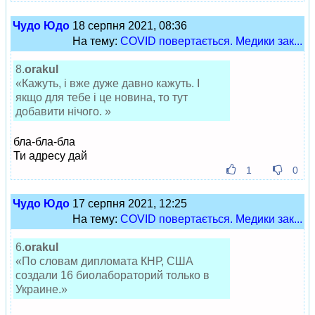
Чудо Юдо
18 серпня 2021, 08:36
На тему:
COVID повертається. Медики зак...
8.
orakul
«Кажуть, і вже дуже давно кажуть. І
якщо для тебе і це новина, то тут
добавити нічого. »
бла-бла-бла
Ти адресу дай
1
0
Чудо Юдо
17 серпня 2021, 12:25
На тему:
COVID повертається. Медики зак...
6.
orakul
«По словам дипломата КНР, США
создали 16 биолабораторий только в
Украине.»