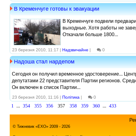
В Кременчуге готовы к эвакуации
В Кременчуге подвели предвари
выходные. Хотя работы не заве
Откачали больше 1800...
23 березня 2010, 11:17 |
Надзвичайне
|
0
Надоша стал нардепом
Сегодня он получил временное удостоверение... Цен
депутатами 22 представителя Партии регионов. Среди
Он включен в список Партии...
23 березня 2010, 11:16 |
Політика
|
0
1
...
354
355
356
357
358
359
360
...
433
Ре
© Тижневик «EХO» 2009 - 2026