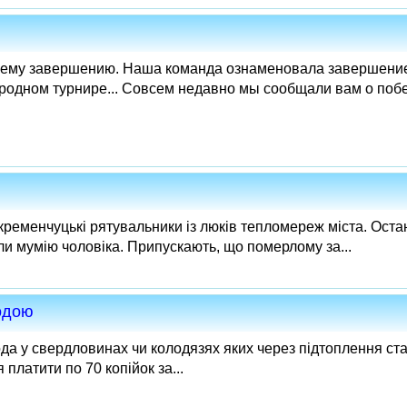
воему завершению. Наша команда ознаменовала завершение
родном турнире... Совсем недавно мы сообщали вам о поб
кременчуцькі рятувальники із люків тепломереж міста. Оста
ли мумію чоловіка. Припускають, що померлому за...
одою
а у свердловинах чи колодязях яких через підтоплення ста
платити по 70 копійок за...