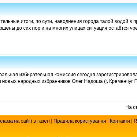
тельные итоги, по сути, наводнения города талой водой в
ршены до сих пор и на многих улицах ситуация остаётся чр
тральная избирательная комиссия сегодня зарегистрирова
 новых народных избранников Олег Надоша (г. Кременчуг П
На с
клама
на сайті
в газеті
|
Правила користування
|
Контакти
|
R