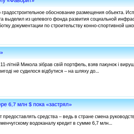
олу «Фаворит»
но градостроительное обоснование размещения объекта. Ис
ета выделил из целевого фонда развития социальной инфра
ботку документации по строительству конно-спортивной шко
а»
, 11-літній Микола зібрав свій портфель, взяв пакунок і вир
игоді не судилося відбутися – на шляху до...
ре 6,7 млн $ пока «застрял»
т предоставлять средства – ведь в стране смена руководст
менчугскому водоканалу кредит в сумме 6,7 млн...