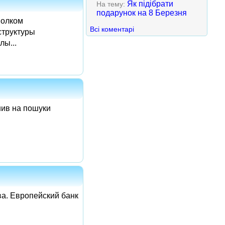
Як підібрати
На тему:
подарунок на 8 Березня
полком
Всі коментарі
структуры
лы...
ушив на пошуки
ва. Европейский банк