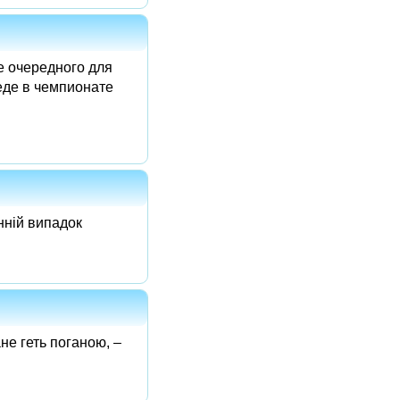
 очередного для
еде в чемпионате
нній випадок
не геть поганою, –