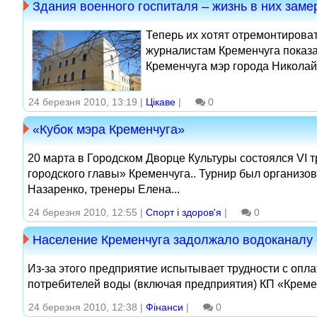
Здания военного госпиталя – жизнь в них замер
Теперь их хотят отремонтироват
журналистам Кременчуга показа
Кременчуга мэр города Николай
24 березня 2010, 13:19 |
Цікаве
|
0
«Кубок мэра Кременчуга»
20 марта в Городском Дворце Культуры состоялся VI 
городского главы» Кременчуга.. Турнир был организ
Назаренко, тренеры Елена...
24 березня 2010, 12:55 |
Спорт і здоров'я
|
0
Население Кременчуга задолжало водоканалу 
Из-за этого предприятие испытывает трудности с опл
потребителей воды (включая предприятия) КП «Кремен
24 березня 2010, 12:38 |
Фінанси
|
0