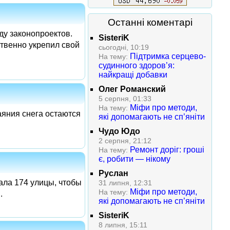
Останні коментарі
ду законопроектов.
SisteriK
твенно укрепил свой
сьогодні, 10:19
Підтримка серцево-
На тему:
судинного здоров’я:
найкращі добавки
Олег Романский
5 серпня, 01:33
Міфи про методи,
На тему:
аяния снега остаются
які допомагають не сп’яніти
Чудо Юдо
2 серпня, 21:12
Ремонт доріг: гроші
На тему:
є, робити — нікому
Руслан
ала 174 улицы, чтобы
31 липня, 12:31
Міфи про методи,
На тему:
.
які допомагають не сп’яніти
SisteriK
8 липня, 15:11