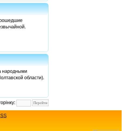
 прошедшие
езвычайной.
ла народными
олтавской области).
торінку:
SS