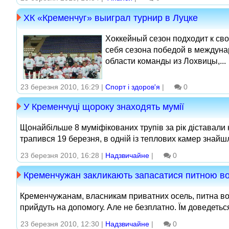
ХК «Кременчуг» выиграл турнир в Луцке
Хоккейный сезон подходит к с
себя сезона победой в междуна
области команды из Лохвицы,...
23 березня 2010, 16:29 |
Спорт і здоров'я
|
0
У Кременчуці щороку знаходять мумії
Щонайбільше 8 муміфікованих трупів за рік діставали 
трапився 19 березня, в одній із теплових камер знайш
23 березня 2010, 16:28 |
Надзвичайне
|
0
Кременчужан закликають запасатися питною в
Кременчужанам, власникам приватних осель, питна вод
прийдуть на допомогу. Але не безплатно. Їм доведеться 
23 березня 2010, 12:30 |
Надзвичайне
|
0