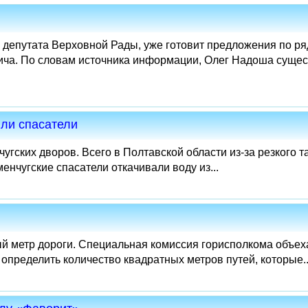
депутата Верховной Рады, уже готовит предложения по ря
ича. По словам источника информации, Олег Надоша сущес
ли спасатели
угских дворов. Всего в Полтавской области из-за резкого т
нчугские спасатели откачивали воду из...
ый метр дороги. Специальная комиссия горисполкома объех
 определить количество квадратных метров путей, которые..