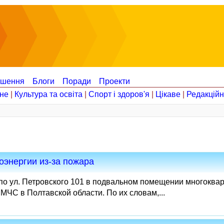
ошення
Блоги
Поради
Проекти
не
|
Культура та освіта
|
Спорт і здоров'я
|
Цікаве
|
Редакцій
оэнергии из-за пожара
 по ул. Петровского 101 в подвальном помещении многоква
МЧС в Полтавской области. По их словам,...