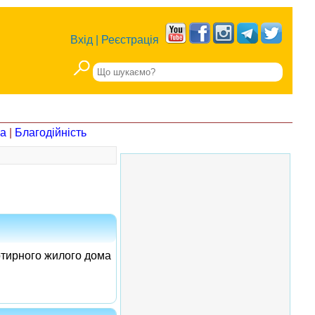
Вхід
|
Реєстрація
на
|
Благодійність
ртирного жилого дома