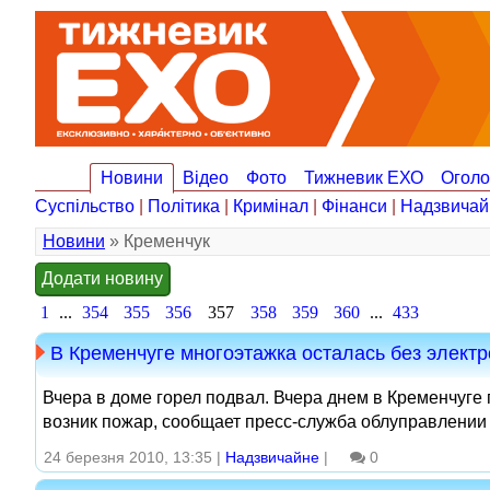
Новини
Відео
Фото
Тижневик ЕХО
Огол
Суспільство
|
Політика
|
Кримінал
|
Фінанси
|
Надзвичай
Новини
» Кременчук
Додати новину
1
...
354
355
356
357
358
359
360
...
433
В Кременчуге многоэтажка осталась без электр
Вчера в доме горел подвал. Вчера днем в Кременчуге
возник пожар, сообщает пресс-служба облуправлении 
24 березня 2010, 13:35 |
Надзвичайне
|
0