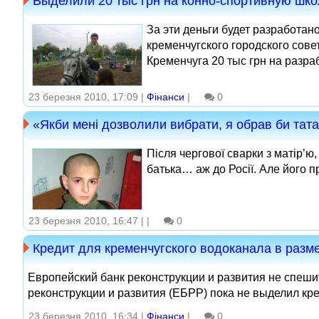
Выделили 20 тыс грн на конно-спортивную шк
За эти деньги будет разработа
кременчугского городского сов
Кременчуга 20 тыс грн на разра
23 березня 2010, 17:09 |
Фінанси
|
0
«Якби мені дозволили вибрати, я обрав би тат
Після чергової сварки з матір’ю
батька… аж до Росії. Але його пр
23 березня 2010, 16:47 |
|
0
Кредит для кременчугского водоканала в разме
Европейский банк реконструкции и развития не спеши
реконструкции и развития (ЕБРР) пока не выделил кре
23 березня 2010, 16:34 |
Фінанси
|
0