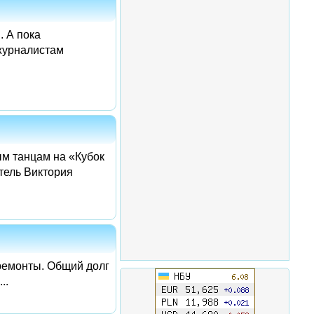
. А пока
 журналистам
ым танцам на «Кубок
тель Виктория
премонты. Общий долг
..