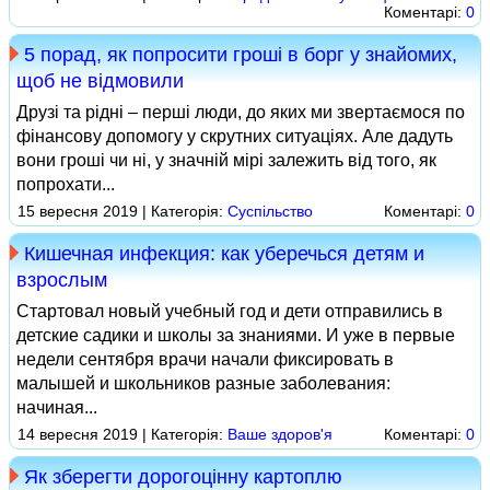
Коментарі:
0
5 порад, як попросити гроші в борг у знайомих,
щоб не відмовили
Друзі та рідні – перші люди, до яких ми звертаємося по
фінансову допомогу у скрутних ситуаціях. Але дадуть
вони гроші чи ні, у значній мірі залежить від того, як
попрохати...
15 вересня 2019 | Категорія:
Суспільство
Коментарі:
0
Кишечная инфекция: как уберечься детям и
взрослым
Стартовал новый учебный год и дети отправились в
детские садики и школы за знаниями. И уже в первые
недели сентября врачи начали фиксировать в
малышей и школьников разные заболевания:
начиная...
14 вересня 2019 | Категорія:
Ваше здоров'я
Коментарі:
0
Як зберегти дорогоцінну картоплю