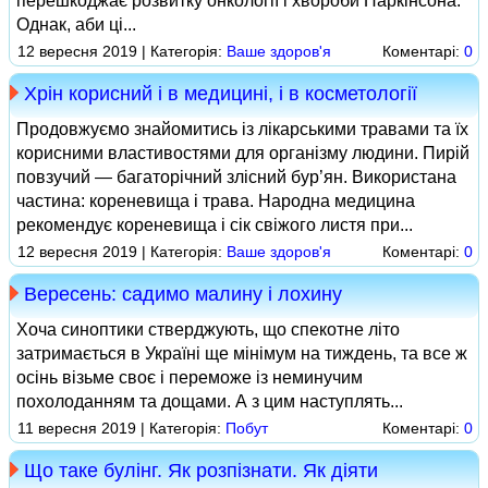
перешкоджає розвитку онкології і хвороби Паркінсона.
Однак, аби ці...
12 вересня 2019 | Категорія:
Ваше здоров'я
Коментарі:
0
Хрін корисний і в медицині, і в косметології
Продовжуємо знайомитись із лікарськими травами та їх
корисними властивостями для організму людини. Пирій
повзучий — багаторічний злісний бур’ян. Використана
частина: кореневища і трава. Народна медицина
рекомендує кореневища і сік свіжого листя при...
12 вересня 2019 | Категорія:
Ваше здоров'я
Коментарі:
0
Вересень: садимо малину і лохину
Хоча синоптики стверджують, що спекотне літо
затримається в Україні ще мінімум на тиждень, та все ж
осінь візьме своє і переможе із неминучим
похолоданням та дощами. А з цим наступлять...
11 вересня 2019 | Категорія:
Побут
Коментарі:
0
Що таке булінг. Як розпізнати. Як діяти