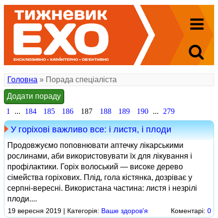
Головна
» Порада спеціаліста
Додати пораду
1
...
184
185
186
187
188
189
190
...
279
У горіхові важливо все: і листя, і плоди
Продовжуємо поповнювати аптечку лікарськими
рослинами, аби використовувати їх для лікування і
профілактики. Горіх волоський — високе дерево
сімейства горіхових. Плід, гола кістянка, дозріває у
серпні-вересні. Використана частина: листя і незрілі
плоди....
19 вересня 2019 | Категорія:
Ваше здоров'я
Коментарі:
0