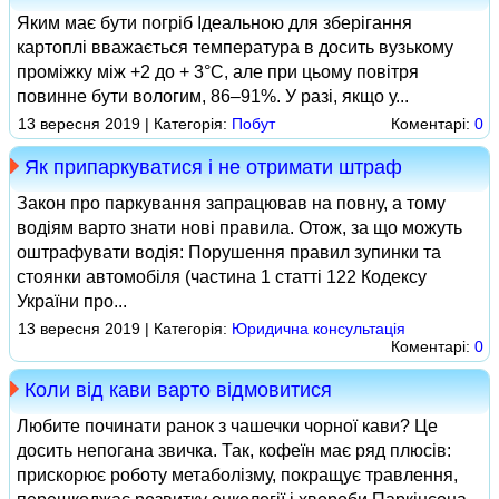
Яким має бути погріб Ідеальною для зберігання
картоплі вважається температура в досить вузькому
проміжку між +2 до + 3°С, але при цьому повітря
повинне бути вологим, 86–91%. У разі, якщо у...
13 вересня 2019 | Категорія:
Побут
Коментарі:
0
Як припаркуватися і не отримати штраф
Закон про паркування запрацював на повну, а тому
водіям варто знати нові правила. Отож, за що можуть
оштрафувати водія: Порушення правил зупинки та
стоянки автомобіля (частина 1 статті 122 Кодексу
України про...
13 вересня 2019 | Категорія:
Юридична консультація
Коментарі:
0
Коли від кави варто відмовитися
Любите починати ранок з чашечки чорної кави? Це
досить непогана звичка. Так, кофеїн має ряд плюсів:
прискорює роботу метаболізму, покращує травлення,