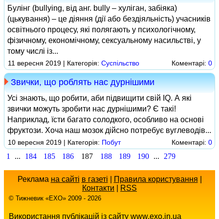
Булінг (bullying, від анг. bully – хуліган, забіяка)
(цькування) – це діяння (дії або бездіяльність) учасників
освітнього процесу, які полягають у психологічному,
фізичному, економічному, сексуальному насильстві, у
тому числі із...
11 вересня 2019 | Категорія:
Суспільство
Коментарі:
0
Звички, що роблять нас дурнішими
Усі знають, що робити, аби підвищити свій IQ. А які
звички можуть зробити нас дурнішими? Є такі!
Наприклад, їсти багато солодкого, особливо на основі
фруктози. Хоча наш мозок дійсно потребує вуглеводів...
10 вересня 2019 | Категорія:
Побут
Коментарі:
0
1
...
184
185
186
187
188
189
190
...
279
Реклама
на сайті
в газеті
|
Правила користування
|
Контакти
|
RSS
© Тижневик «EХO» 2009 - 2026
Використання публікацій із сайту www.exo.in.ua