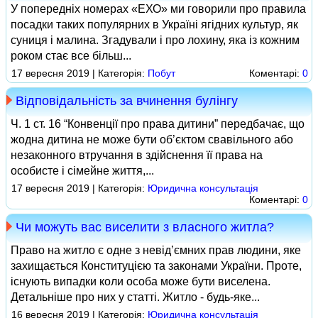
У попередніх номерах «ЕХО» ми говорили про правила
посадки таких популярних в Україні ягідних культур, як
суниця і малина. Згадували і про лохину, яка із кожним
роком стає все більш...
17 вересня 2019 | Категорія:
Побут
Коментарі:
0
Відповідальність за вчинення булінгу
Ч. 1 ст. 16 “Конвенції про права дитини” передбачає, що
жодна дитина не може бути об’єктом свавільного або
незаконного втручання в здійснення її права на
особисте і сімейне життя,...
17 вересня 2019 | Категорія:
Юридична консультація
Коментарі:
0
Чи можуть вас виселити з власного житла?
Право на житло є одне з невід’ємних прав людини, яке
захищається Конституцією та законами України. Проте,
існують випадки коли особа може бути виселена.
Детальніше про них у статті. Житло - будь-яке...
16 вересня 2019 | Категорія:
Юридична консультація