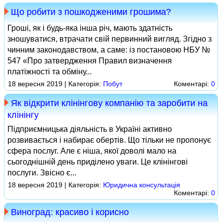
Що робити з пошкодженими грошима?
Гроші, як і будь-яка інша річ, мають здатність
зношуватися, втрачати свій первинний вигляд. Згідно з
чинним законодавством, а саме: із постановою НБУ №
547 «Про затвердження Правил визначення
платіжності та обміну...
18 вересня 2019 | Категорія:
Побут
Коментарі:
0
Як відкрити клінінгову компанію та заробити на
клінінгу
Підприємницька діяльність в Україні активно
розвивається і набирає обертів. Що тільки не пропонує
сфера послуг. Але є ніша, якої доволі мало на
сьогоднішній день приділено уваги. Це клінінгові
послуги. Звісно є...
18 вересня 2019 | Категорія:
Юридична консультація
Коментарі:
0
Виноград: красиво і корисно