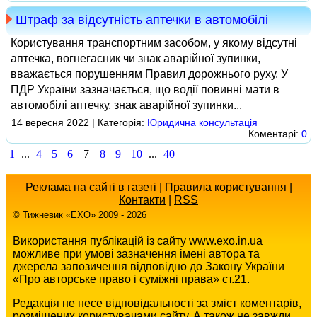
Штраф за відсутність аптечки в автомобілі
Користування транспортним засобом, у якому відсутні
аптечка, вогнегасник чи знак аварійної зупинки,
вважається порушенням Правил дорожнього руху. У
ПДР України зазначається, що водії повинні мати в
автомобілі аптечку, знак аварійної зупинки...
14 вересня 2022 | Категорія:
Юридична консультація
Коментарі:
0
1
...
4
5
6
7
8
9
10
...
40
Реклама
на сайті
в газеті
|
Правила користування
|
Контакти
|
RSS
© Тижневик «EХO» 2009 - 2026
Використання публікацій із сайту www.exo.in.ua
можливе при умові зазначення імені автора та
джерела запозичення відповідно до Закону України
«Про авторське право і суміжні права» ст.21.
Редакція не несе відповідальності за зміст коментарів,
розміщених користувачами сайту. А також не завжди