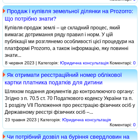
Продаж і купівля земельної ділянки на Prozorro:
Що потрібно знати?
Купівля-продаж землі – це складний процес, який
вимагає дотримання ряду правил і норм. У цій
публікації ми розглянемо особливості цієї процедури на
платформі Prozorro, а також інформацію, яку повинні
знати...
8 червня 2023 | Категорія:
Юридична консультація
Коментарі:
0
Як отримати реєстраційний номер облікової
картки платника податків для дитини
Шляхом подання документів до контролюючого органу:
Згідно з п. 70.5 ст. 70 Податкового кодексу України та п.
1 розділу VII Положення про реєстрацію фізичних осіб у
Державному реєстрі фізичних осіб –...
23 травня 2023 | Категорія:
Юридична консультація
Коментарі:
0
Чи потрібний дозвіл на буріння свердловин на