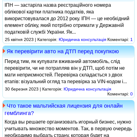
ІПН — застаріла назва реєстраційного номера
облікової картки платника податків, яка
використовувалася до 2012 року. ІПН — це необхідний
елемент обліку, який потрібно отримати у Державній
податковій службі України. Як...
25 квітня 2023 | Категорія:
Юридична консультація
Коментарі:
1
Як перевірити авто на ДТП перед покупкою
Перед тим, як купувати вживаний автомобіль, слід
перевірити, чи не потрапляв він у ДТП, щоб потім не
мати неприємностей. Перевірка складається з двох
етапів: візуальний огляд та перевірка за VIN-кодом і...
30 березня 2023 | Категорія:
Юридична консультація
Коментарі:
0
Что такое мальтийская лицензия для онлайн
гемблинга?
Когда вы решаете организовать игорный бизнес, нужно
учитывать множество моментов. Так, в первую очередь
необходимо выбрать страну, которая будет на