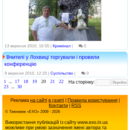
13 вересня 2010, 16:55 |
Кримінал
|
0
Вчителі у Лохвиці торгували і провели
конференцію
8 вересня 2010, 12:20 |
Суспільство
|
0
1
...
17
18
19
20
21
22
На сторінку:
23
...
30
Реклама
на сайті
в газеті
|
Правила користування
|
Контакти
|
RSS
© Тижневик «EХO» 2009 - 2026
Використання публікацій із сайту www.exo.in.ua
можливе при умові зазначення імені автора та