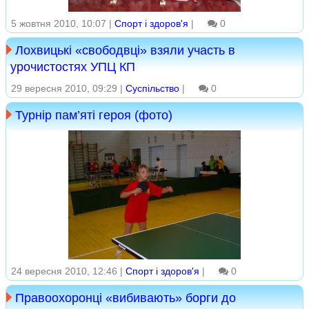
5 жовтня 2010, 10:07 |
Спорт і здоров'я
|
0
Лохвицькі «свободвці» взяли участь в
урочистостях УПЦ КП
29 вересня 2010, 09:29 |
Суспільство
|
0
Турнір пам’яті героя (фото)
24 вересня 2010, 12:46 |
Спорт і здоров'я
|
0
Правоохоронці «вибивають» борги до