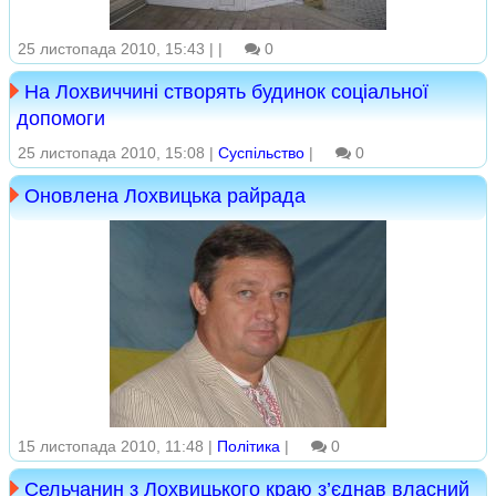
25 листопада 2010, 15:43 |
|
0
На Лохвиччині створять будинок соціальної
допомоги
25 листопада 2010, 15:08 |
Суспільство
|
0
Оновлена Лохвицька райрада
15 листопада 2010, 11:48 |
Політика
|
0
Сельчанин з Лохвицького краю з’єднав власний