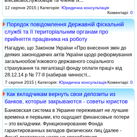
військовослужбовців та членів їх...
12 серпня 2015 | Категорія:
Юридична консультація
Коментарі:
0
Порядок повідомлення Державній фіскальній
службі та її територіальним органам про
прийняття працівника на роботу
Нагадую, що Законом України «Про внесення змін до
деяких законодавчих актів України щодо реформування
загальнообов’язкового державного соціального
страхування та легалізації фонду оплати праці» від
28.12.14 р № 77‑ІІ (набирав чинності...
7 серпня 2015 | Категорія:
Юридична консультація
Коментарі:
0
Как вкладчикам вернуть свои депозиты из
банков, которые закрываются - советы юристов
Банковская система в Украине переживает не лучшие
времена и первыми, кто ощущает финансовые потери
– это вкладчики. Функционирование Фонда
гарантированных вкладов физических лиц (далее -