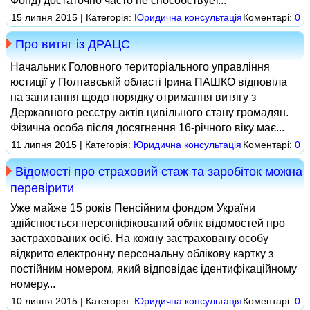
Фонд) достаточно часто не способствует...
15 липня 2015 | Категорія:
Юридична консультація
Коментарі:
0
Про витяг із ДРАЦС
Начальник Головного територіального управління
юстиції у Полтавській області Ірина ПАШКО відповіла
на запитання щодо порядку отримання витягу з
Державного реєстру актів цивільного стану громадян.
Фізична особа після досягнення 16‑річного віку має...
11 липня 2015 | Категорія:
Юридична консультація
Коментарі:
0
Відомості про страховий стаж та заробіток можна
перевірити
Уже майже 15 років Пенсійним фондом України
здійснюється персоніфікований облік відомостей про
застрахованих осіб. На кожну застраховану особу
відкрито електронну персональну облікову картку з
постійним номером, який відповідає ідентифікаційному
номеру...
10 липня 2015 | Категорія:
Юридична консультація
Коментарі:
0