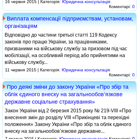
16 червня 2015 | Категорія:
Юридична консультація
Коментарі:
0
Виплата компенсації підприємствам, установам,
організаціям
Відповідно до частини третьої статті 119 Кодексу
законів про працю України, за працівниками,
призваними на військову службу за призовом під час
мобілізації, на особливий період або прийнятими на
військову службу...
11 червня 2015 | Категорія:
Юридична консультація
Коментарі:
0
Про деякі зміни до закону України «Про збір та
облік єдиного внеску на загальнообов’язкове
державне соціальне страхування»
Закон України від 2 березня 2015 року № 219‑VІІІ «Про
внесення змін до розділу VІІІ «Прикінцеві та перехідні
положення» Закону України «Про збір та облік єдиного
внеску на загальнообов’язкове державне...
7 травня 2015 | Категорія:
Юридична консультація
Коментарі:
0