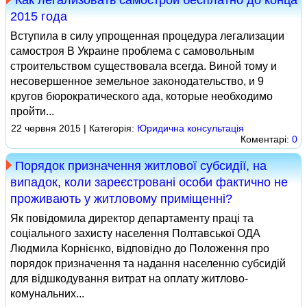
Как легализовать самострой бесплатно до конца
2015 года
Вступила в силу упрощенная процедура легализации
самостроя В Украине проблема с самовольным
строительством существовала всегда. Виной тому и
несовершенное земельное законодательство, и 9
кругов бюрократического ада, которые необходимо
пройти...
22 червня 2015 | Категорія:
Юридична консультація
Коментарі:
0
Порядок призначення житлової субсидії, на
випадок, коли зареєстровані особи фактично не
проживають у житловому приміщенні?
Як повідомила директор департаменту праці та
соціального захисту населення Полтавської ОДА
Людмила Корнієнко, відповідно до Положення про
порядок призначення та надання населенню субсидій
для відшкодування витрат на оплату житлово-
комунальних...