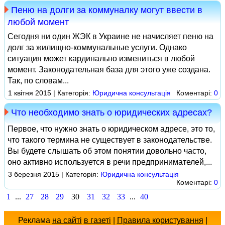
Пеню на долги за коммуналку могут ввести в
любой момент
Сегодня ни один ЖЭК в Украине не начисляет пеню на
долг за жилищно-коммунальные услуги. Однако
ситуация может кардинально измениться в любой
момент. Законодательная база для этого уже создана.
Так, по словам...
1 квітня 2015 | Категорія:
Юридична консультація
Коментарі:
0
Что необходимо знать о юридических адресах?
Первое, что нужно знать о юридическом адресе, это то,
что такого термина не существует в законодательстве.
Вы будете слышать об этом понятии довольно часто,
оно активно используется в речи предпринимателей,...
3 березня 2015 | Категорія:
Юридична консультація
Коментарі:
0
1
...
27
28
29
30
31
32
33
...
40
Реклама
на сайті
в газеті
|
Правила користування
|