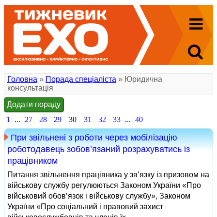
Головна
»
Порада спеціаліста
» Юридична
консультація
Додати пораду
1
...
27
28
29
30
31
32
33
...
40
При звільнені з роботи через мобілізацію
роботодавець зобов’язаний розрахуватись із
працівником
Питання звільнення працівника у зв’язку із призовом на
військову службу регулюються Законом України «Про
військовий обов’язок і військову службу», Законом
України «Про соціальний і правовий захист