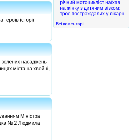
річний мотоцикліст наїхав
на жінку з дитячим візком:
троє постраждалих у лікарні
 героїв історії
Всі коментарі
х зелених насаджень
ицях міста на хвойні,
вуванням Міністра
садка № 2 Людмила