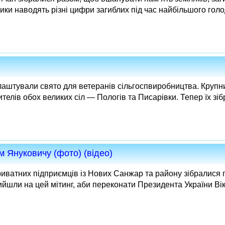
ики наводять різні цифри загиблих під час найбільшого голо
влаштували свято для ветеранів сільгоспвиробництва. Крупн
елів обох великих сіл — Пологів та Писарівки. Тепер їх зіб
м Януковичу (фото) (відео)
риватних підприємців із Нових Санжар та району зібралися 
вийшли на цей мітинг, аби переконати Президента України Ві