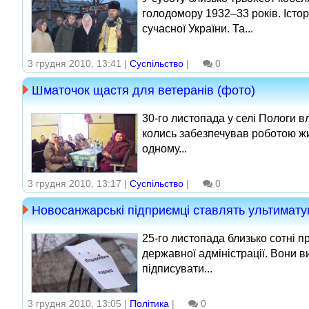
голодомору 1932–33 років. Істор
сучасної України. Та...
3 грудня 2010, 13:41 |
Суспільство
|
0
Шматочок щастя для ветеранів (фото)
30‑го листопада у селі Пологи 
колись забезпечував роботою жит
одному...
3 грудня 2010, 13:17 |
Суспільство
|
0
Новосанжарські підприємці ставлять ультимату
25‑го листопада близько сотні п
державної адміністрації. Вони 
підписувати...
3 грудня 2010, 13:05 |
Політика
|
0