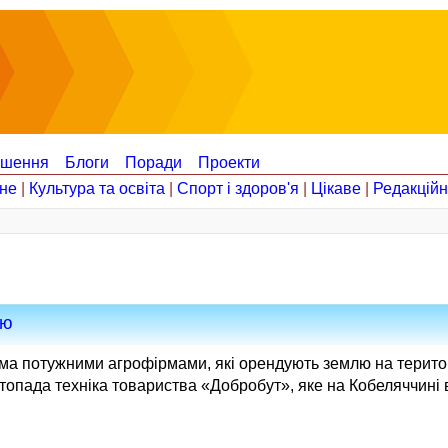
ошення
Блоги
Поради
Проекти
не
|
Культура та освіта
|
Спорт і здоров'я
|
Цікаве
|
Редакцій
лю
ома потужними агрофірмами, які орендують землю на територі
стопада техніка товариства «Добро­бут», яке на Кобеляччині 