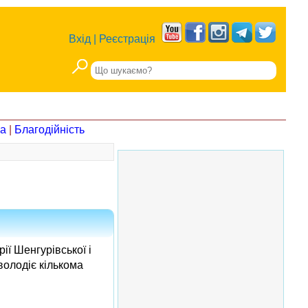
Вхід
|
Реєстрація
на
|
Благодійність
ї Шенгурівської і
володіє кількома