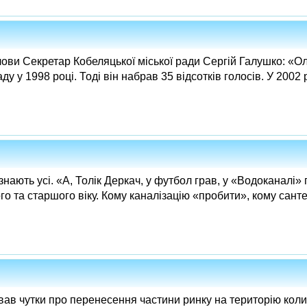
лови Секретар Кобеляцької міської ради Сергій Галушко: «О
у у 1998 році. Тоді він набрав 35 відсотків голосів. У 2002 ро
нають усі. «А, Толік Деркач, у футбол грав, у «Водоканалі»
о та старшого віку. Кому каналізацію «пробити», кому сантех
вав чутки про перенесення частини ринку на територію кол