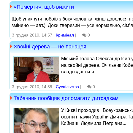
«Померти», щоб вижити
Щоб уникнути побоїв з боку чоловіка, жінці довелося 
змінено — авт.). Доки тверезий — усе нормально, сім’я як
3 грудня 2010, 14:57 |
Кримінал
|
0
Хвойні дерева — не панацея
Міський голова Олександр Ісип 
на хвойні дерева. Очільник Кобе
владі вдасться...
3 грудня 2010, 14:39 |
Суспільство
|
0
Табачник пообіцяв допомагати дитсадкам
У Києві проходив І Всеукраїнськ
освіти і науки України Дмитра 
Койнаш. Людмила Петрівна...