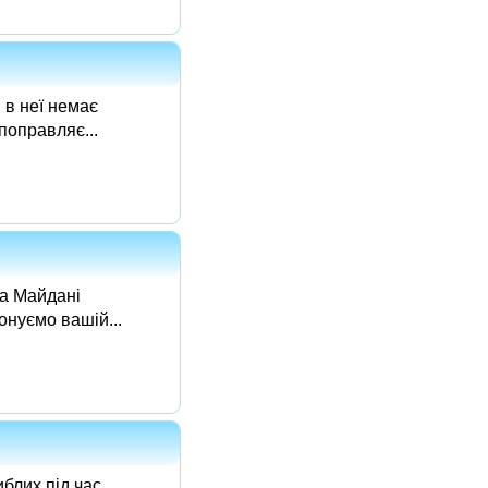
 в неї немає
поправляє...
на Майдані
онуємо вашій...
блих під час