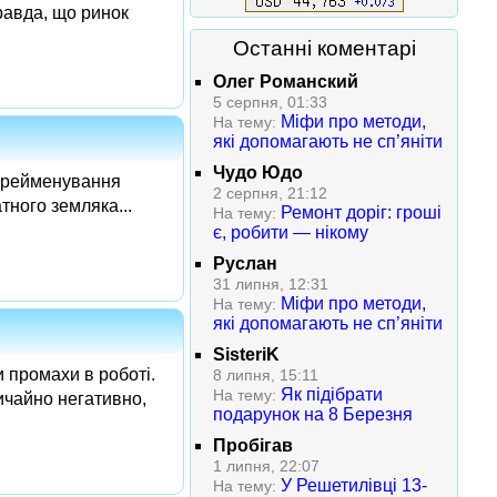
равда, що ринок
Останні коментарі
Олег Романский
5 серпня, 01:33
Міфи про методи,
На тему:
які допомагають не сп’яніти
Чудо Юдо
перейменування
2 серпня, 21:12
тного земляка...
Ремонт доріг: гроші
На тему:
є, робити — нікому
Руслан
31 липня, 12:31
Міфи про методи,
На тему:
які допомагають не сп’яніти
SisteriK
 промахи в роботі.
8 липня, 15:11
Як підібрати
На тему:
ичайно негативно,
подарунок на 8 Березня
Пробігав
1 липня, 22:07
У Решетилівці 13-
На тему: