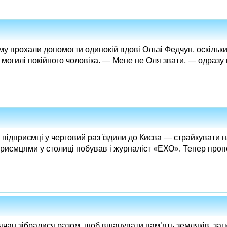
ому прохали допомогти одинокій вдові Ользі Федчун, оскільки
могилі покійного чоловіка. — Мене не Оля звати, — одразу 
 підприємці у черговий раз їздили до Києва — страйкувати 
приємцями у столиці побував і журналіст «ЕХО». Тепер проп
ячан зібралися разом, щоб вшанувати пам’ять земляків, заги