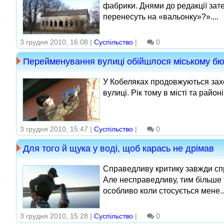
фабрики. Днями до редакції зат
перенесуть на «вальонку»?»....
3 грудня 2010, 16:08 |
Суспільство
|
0
Перейменування вулиці обійшлося міському бюд
У Кобеляках продовжуються зах
вулиці. Рік тому в місті та райо
3 грудня 2010, 15:47 |
Суспільство
|
0
Для того й щука у воді, щоб карась не дрімав
Справедливу критику завжди спр
Але несправедливу, тим більше 
особливо коли стосується мене..
3 грудня 2010, 15:28 |
Суспільство
|
0