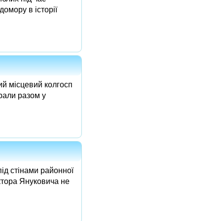
домору в історії
ий місцевий колгосп
рали разом у
під стінами районної
ктора Януковича не