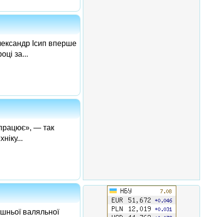
лександр Ісип вперше
ці за...
 працює», — так
ніку...
ишньої валяльної