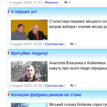
3 грудня 2010, 17:31 |
Фінанси
|
0
З перших уст
Статистика перемог міського го
виграв вибори і очолив міську рад
3 грудня 2010, 16:56 |
Суспільство
|
0
Врятуймо людину!
Анатолія Власенка в Кобеляках з
кажуть про нього люди середньог
3 грудня 2010, 16:30 |
Суспільство
|
0
Колишня фабрика ринком не стане
Міський голова Кобеляк спросту