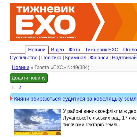
Новини
Відео
Фото
Тижневик ЕХО
Огол
Суспільство
|
Політика
|
Кримінал
|
Фінанси
|
Надзвичай
Новини
» Газета «ЕХО» №49(384)
Додати новину
1
2
Кияни збираються судитися за кобеляцьку зем
У районі виник конфлікт між дв
Лучанської сільських рад. 17 ли
тисячами гектарів землі,...