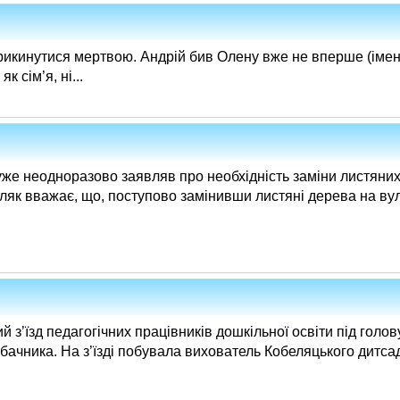
прикинутися мертвою. Андрій бив Олену вже не вперше (імена
 сім’я, ні...
уже неодноразово заявляв про необхідність заміни листяни
ляк вважає, що, поступово замінивши листяні дерева на вул
ий з’їзд педагогічних працівників дошкільної освіти під голо
Табачника. На з’їзді побувала вихователь Кобеляцького дит