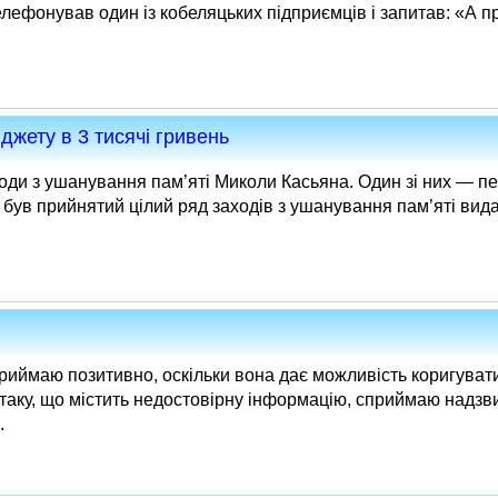
елефонував один із кобеляцьких підприємців і запитав: «А п
жету в 3 тисячі гривень
оди з ушанування пам’яті Миколи Касьяна. Один зі них — 
ні був прийнятий цілий ряд заходів з ушанування пам’яті вида
иймаю позитивно, оскільки вона дає можливість коригувати
таку, що містить недостовірну інформацію, сприймаю надзв
.