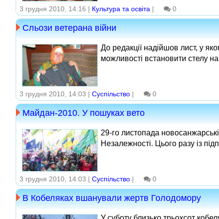
3 грудня 2010, 14:16 |
Культура та освіта
|
0
Сльози ветерана війни
До редакції надійшов лист, у як
можливості встановити стелу на 
3 грудня 2010, 14:03 |
Суспільство
|
0
Майдан-2010. У пошуках вето
29‑го листопада новосанжарські
Незалежності. Цього разу із під
3 грудня 2010, 14:03 |
Суспільство
|
0
В Кобеляках вшанували жертв Голодомору
У суботу близько трьохсот кобел