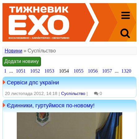
Новини
» Суспільство
Додати новину
1
...
1051
1052
1053
1054
1055
1056
1057
...
1320
Сервіси дпс україни
20 листопада 2012, 14:18 |
Суспільство
|
0
Єдинники, гуртуймося по-новому!