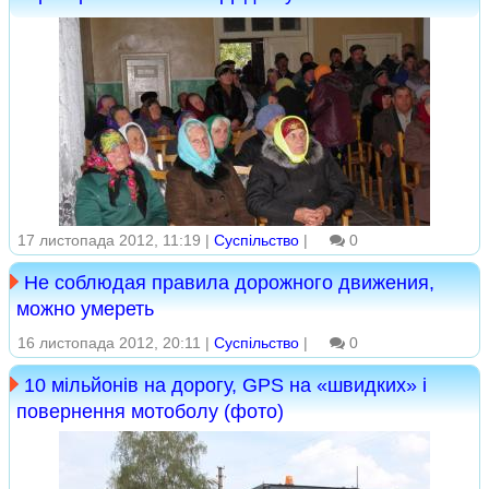
17 листопада 2012, 11:19 |
Суспільство
|
0
Не соблюдая правила дорожного движения,
можно умереть
16 листопада 2012, 20:11 |
Суспільство
|
0
10 мільйонів на дорогу, GPS на «швидких» і
повернення мотоболу (фото)