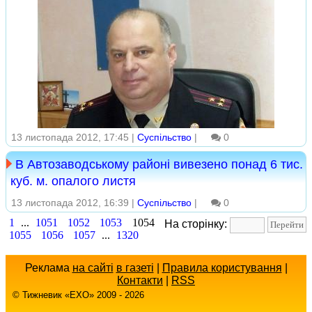
13 листопада 2012, 17:45 |
Суспільство
|
0
В Автозаводському районі вивезено понад 6 тис.
куб. м. опалого листя
13 листопада 2012, 16:39 |
Суспільство
|
0
1
...
1051
1052
1053
1054
На сторінку:
1055
1056
1057
...
1320
Реклама
на сайті
в газеті
|
Правила користування
|
Контакти
|
RSS
© Тижневик «EХO» 2009 - 2026